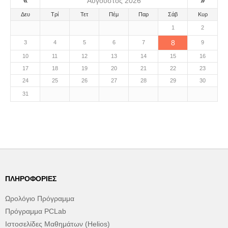
«
»
Αύγουστος 2026
Δευ
Τρί
Τετ
Πέμ
Παρ
Σάβ
Κυρ
1
2
8
3
4
5
6
7
9
10
11
12
13
14
15
16
17
18
19
20
21
22
23
24
25
26
27
28
29
30
31
ΠΛΗΡΟΦΟΡΊΕΣ
Ωρολόγιο Πρόγραμμα
Πρόγραμμα PCLab
Ιστοσελίδες Μαθημάτων (Helios)