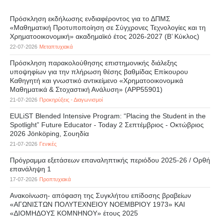
Πρόσκληση εκδήλωσης ενδιαφέροντος για το ΔΠΜΣ
«Μαθηματική Προτυποποίηση σε Σύγχρονες Τεχνολογίες και τη
Χρηματοοικονομική» ακαδημαϊκό έτος 2026-2027 (B’ Kύκλος)
22-07-2026
Μεταπτυχιακά
Πρόσκληση παρακολούθησης επιστημονικής διάλεξης
υποψηφίων για την πλήρωση θέσης βαθμίδας Επίκουρου
Καθηγητή και γνωστικό αντικείμενο «Χρηματοοικονομικά
Μαθηματικά & Στοχαστική Ανάλυση» (APP55901)
21-07-2026
Προκηρύξεις - Διαγωνισμοί
EULiST Blended Intensive Program: “Placing the Student in the
Spotlight” Future Educator - Today 2 Σεπτέμβριος - Οκτώβριος
2026 Jönköping, Σουηδία
21-07-2026
Γενικές
Πρόγραμμα εξετάσεων επαναληπτικής περιόδου 2025-26 / Ορθή
επανάληψη 1
17-07-2026
Προπτυχιακά
Ανακοίνωση- απόφαση της Συγκλήτου επίδοσης βραβείων
«ΑΓΩΝΙΣΤΩΝ ΠΟΛΥΤΕΧΝΕΙΟΥ ΝΟΕΜΒΡΙΟΥ 1973» ΚΑΙ
«ΔΙΟΜΗΔΟΥΣ ΚΟΜΝΗΝΟΥ» έτους 2025