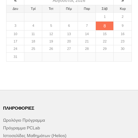
«
»
Αύγουστος 2026
Δευ
Τρί
Τετ
Πέμ
Παρ
Σάβ
Κυρ
1
2
8
3
4
5
6
7
9
10
11
12
13
14
15
16
17
18
19
20
21
22
23
24
25
26
27
28
29
30
31
ΠΛΗΡΟΦΟΡΊΕΣ
Ωρολόγιο Πρόγραμμα
Πρόγραμμα PCLab
Ιστοσελίδες Μαθημάτων (Helios)