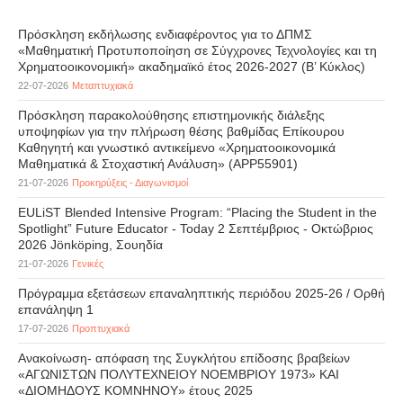
Πρόσκληση εκδήλωσης ενδιαφέροντος για το ΔΠΜΣ
«Μαθηματική Προτυποποίηση σε Σύγχρονες Τεχνολογίες και τη
Χρηματοοικονομική» ακαδημαϊκό έτος 2026-2027 (B’ Kύκλος)
22-07-2026
Μεταπτυχιακά
Πρόσκληση παρακολούθησης επιστημονικής διάλεξης
υποψηφίων για την πλήρωση θέσης βαθμίδας Επίκουρου
Καθηγητή και γνωστικό αντικείμενο «Χρηματοοικονομικά
Μαθηματικά & Στοχαστική Ανάλυση» (APP55901)
21-07-2026
Προκηρύξεις - Διαγωνισμοί
EULiST Blended Intensive Program: “Placing the Student in the
Spotlight” Future Educator - Today 2 Σεπτέμβριος - Οκτώβριος
2026 Jönköping, Σουηδία
21-07-2026
Γενικές
Πρόγραμμα εξετάσεων επαναληπτικής περιόδου 2025-26 / Ορθή
επανάληψη 1
17-07-2026
Προπτυχιακά
Ανακοίνωση- απόφαση της Συγκλήτου επίδοσης βραβείων
«ΑΓΩΝΙΣΤΩΝ ΠΟΛΥΤΕΧΝΕΙΟΥ ΝΟΕΜΒΡΙΟΥ 1973» ΚΑΙ
«ΔΙΟΜΗΔΟΥΣ ΚΟΜΝΗΝΟΥ» έτους 2025