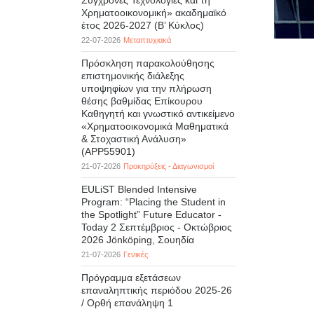
Σύγχρονες Τεχνολογίες και τη
Χρηματοοικονομική» ακαδημαϊκό
έτος 2026-2027 (B’ Kύκλος)
22-07-2026
Μεταπτυχιακά
Πρόσκληση παρακολούθησης
επιστημονικής διάλεξης
υποψηφίων για την πλήρωση
θέσης βαθμίδας Επίκουρου
Καθηγητή και γνωστικό αντικείμενο
«Χρηματοοικονομικά Μαθηματικά
& Στοχαστική Ανάλυση»
(APP55901)
21-07-2026
Προκηρύξεις - Διαγωνισμοί
EULiST Blended Intensive
Program: “Placing the Student in
the Spotlight” Future Educator -
Today 2 Σεπτέμβριος - Οκτώβριος
2026 Jönköping, Σουηδία
21-07-2026
Γενικές
Πρόγραμμα εξετάσεων
επαναληπτικής περιόδου 2025-26
/ Ορθή επανάληψη 1