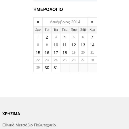
ΗΜΕΡΟΛΟΓΙΟ
«
»
Δεκέμβριος 2014
Δευ
Τρί
Τετ
Πέμ
Παρ
Σάβ
Κυρ
2
4
7
1
3
5
6
10
11
12
13
14
8
9
15
16
17
18
19
20
21
22
23
24
25
26
27
28
30
31
29
ΧΡΉΣΙΜΑ
Εθνικό Μετσόβιο Πολυτεχνείο