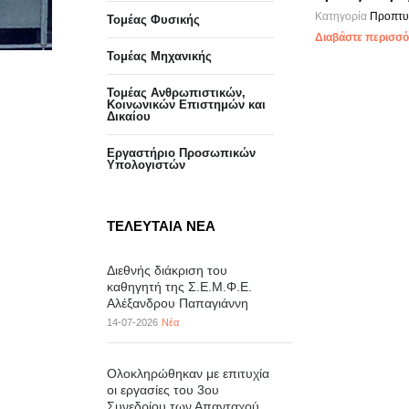
Κατηγορία
Προπτυ
Τομέας Φυσικής
Διαβάστε περισσότ
Τομέας Μηχανικής
Τομέας Ανθρωπιστικών,
Κοινωνικών Επιστημών και
Δικαίου
Eργαστήριo Προσωπικών
Υπολογιστών
ΤΕΛΕΥΤΑΙΑ ΝΕΑ
Διεθνής διάκριση του
καθηγητή της Σ.Ε.Μ.Φ.Ε.
Αλέξανδρου Παπαγιάννη
14-07-2026
Νέα
Ολοκληρώθηκαν με επιτυχία
οι εργασίες του 3ου
Συνεδρίου των Απανταχού