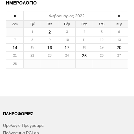
ΗΜΕΡΟΛΟΓΙΟ
«
»
Φεβρουάριος 2022
Δευ
Τρί
Τετ
Πέμ
Παρ
Σάβ
Κυρ
2
1
3
4
5
6
7
8
9
10
11
12
13
14
16
17
20
15
18
19
25
21
22
23
24
26
27
28
ΠΛΗΡΟΦΟΡΊΕΣ
Ωρολόγιο Πρόγραμμα
Πρόγραμμα PCLab