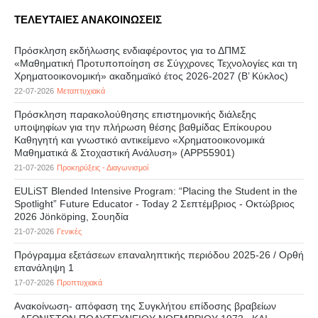
ΤΕΛΕΥΤΑΙΕΣ ΑΝΑΚΟΙΝΩΣΕΙΣ
Πρόσκληση εκδήλωσης ενδιαφέροντος για το ΔΠΜΣ
«Μαθηματική Προτυποποίηση σε Σύγχρονες Τεχνολογίες και τη
Χρηματοοικονομική» ακαδημαϊκό έτος 2026-2027 (B’ Kύκλος)
22-07-2026
Μεταπτυχιακά
Πρόσκληση παρακολούθησης επιστημονικής διάλεξης
υποψηφίων για την πλήρωση θέσης βαθμίδας Επίκουρου
Καθηγητή και γνωστικό αντικείμενο «Χρηματοοικονομικά
Μαθηματικά & Στοχαστική Ανάλυση» (APP55901)
21-07-2026
Προκηρύξεις - Διαγωνισμοί
EULiST Blended Intensive Program: “Placing the Student in the
Spotlight” Future Educator - Today 2 Σεπτέμβριος - Οκτώβριος
2026 Jönköping, Σουηδία
21-07-2026
Γενικές
Πρόγραμμα εξετάσεων επαναληπτικής περιόδου 2025-26 / Ορθή
επανάληψη 1
17-07-2026
Προπτυχιακά
Ανακοίνωση- απόφαση της Συγκλήτου επίδοσης βραβείων