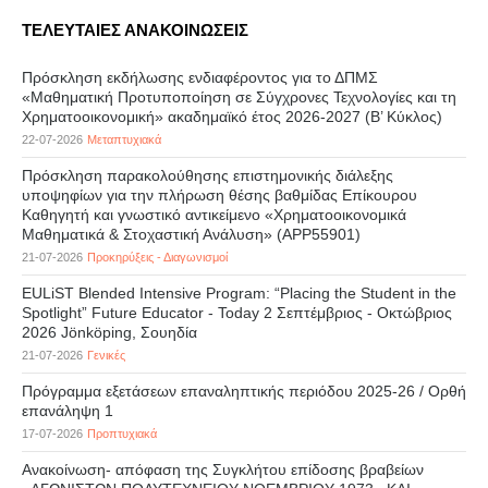
ΤΕΛΕΥΤΑΙΕΣ ΑΝΑΚΟΙΝΩΣΕΙΣ
Πρόσκληση εκδήλωσης ενδιαφέροντος για το ΔΠΜΣ
«Μαθηματική Προτυποποίηση σε Σύγχρονες Τεχνολογίες και τη
Χρηματοοικονομική» ακαδημαϊκό έτος 2026-2027 (B’ Kύκλος)
22-07-2026
Μεταπτυχιακά
Πρόσκληση παρακολούθησης επιστημονικής διάλεξης
υποψηφίων για την πλήρωση θέσης βαθμίδας Επίκουρου
Καθηγητή και γνωστικό αντικείμενο «Χρηματοοικονομικά
Μαθηματικά & Στοχαστική Ανάλυση» (APP55901)
21-07-2026
Προκηρύξεις - Διαγωνισμοί
EULiST Blended Intensive Program: “Placing the Student in the
Spotlight” Future Educator - Today 2 Σεπτέμβριος - Οκτώβριος
2026 Jönköping, Σουηδία
21-07-2026
Γενικές
Πρόγραμμα εξετάσεων επαναληπτικής περιόδου 2025-26 / Ορθή
επανάληψη 1
17-07-2026
Προπτυχιακά
Ανακοίνωση- απόφαση της Συγκλήτου επίδοσης βραβείων