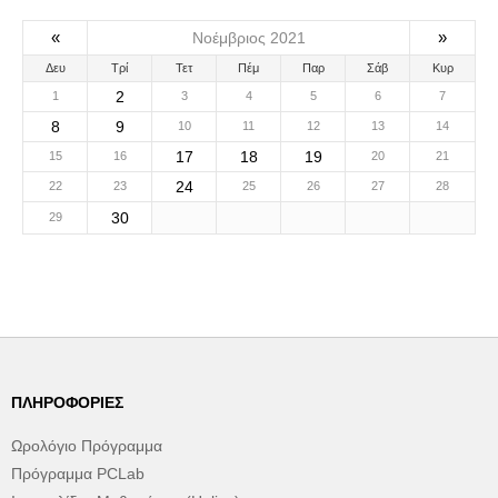
«
»
Νοέμβριος 2021
Δευ
Τρί
Τετ
Πέμ
Παρ
Σάβ
Κυρ
2
1
3
4
5
6
7
8
9
10
11
12
13
14
17
18
19
15
16
20
21
24
22
23
25
26
27
28
30
29
ΠΛΗΡΟΦΟΡΊΕΣ
Ωρολόγιο Πρόγραμμα
Πρόγραμμα PCLab