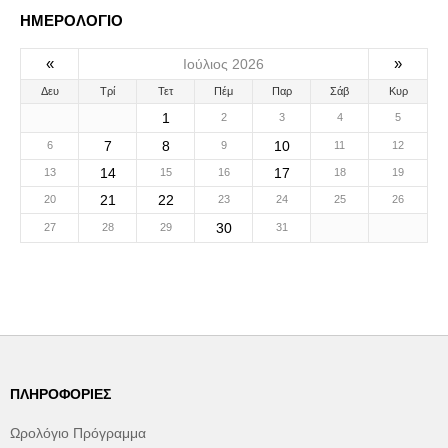
ΗΜΕΡΟΛΟΓΙΟ
«
»
Ιούλιος 2026
Δευ
Τρί
Τετ
Πέμ
Παρ
Σάβ
Κυρ
1
2
3
4
5
7
8
10
6
9
11
12
14
17
13
15
16
18
19
21
22
20
23
24
25
26
30
27
28
29
31
ΠΛΗΡΟΦΟΡΊΕΣ
Ωρολόγιο Πρόγραμμα