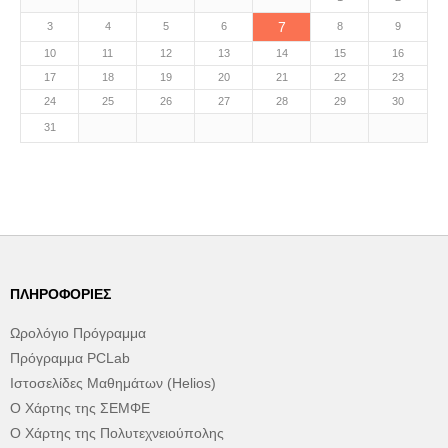
7
3
4
5
6
8
9
10
11
12
13
14
15
16
17
18
19
20
21
22
23
24
25
26
27
28
29
30
31
ΠΛΗΡΟΦΟΡΊΕΣ
Ωρολόγιο Πρόγραμμα
Πρόγραμμα PCLab
Ιστοσελίδες Μαθημάτων (Helios)
Ο Χάρτης της ΣΕΜΦΕ
Ο Χάρτης της Πολυτεχνειούπολης