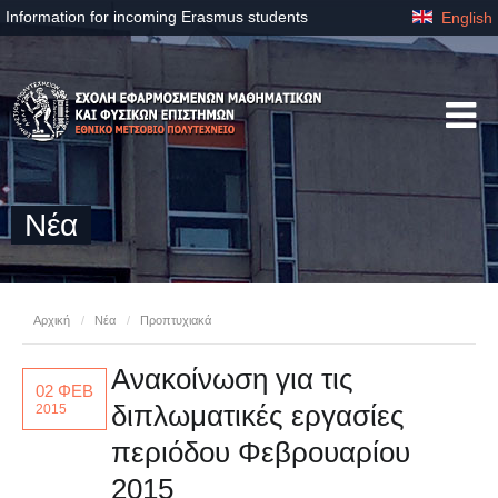
Information for incoming Erasmus students
English
Νέα
Αρχική
/
Νέα
/
Προπτυχιακά
Ανακοίνωση για τις
02 ΦΕΒ
διπλωματικές εργασίες
2015
περιόδου Φεβρουαρίου
2015