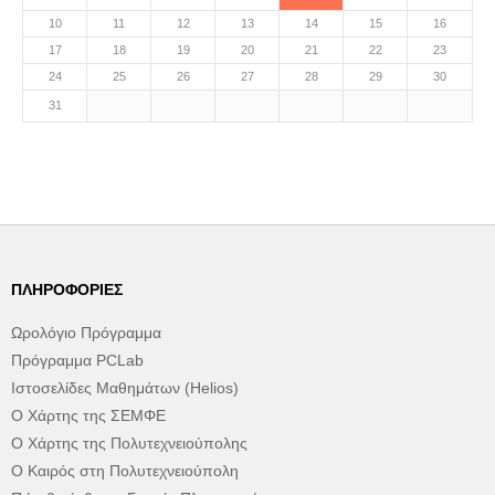
10
11
12
13
14
15
16
17
18
19
20
21
22
23
24
25
26
27
28
29
30
31
ΠΛΗΡΟΦΟΡΊΕΣ
Ωρολόγιο Πρόγραμμα
Πρόγραμμα PCLab
Ιστοσελίδες Μαθημάτων (Helios)
Ο Χάρτης της ΣΕΜΦΕ
Ο Χάρτης της Πολυτεχνειούπολης
Ο Καιρός στη Πολυτεχνειούπολη