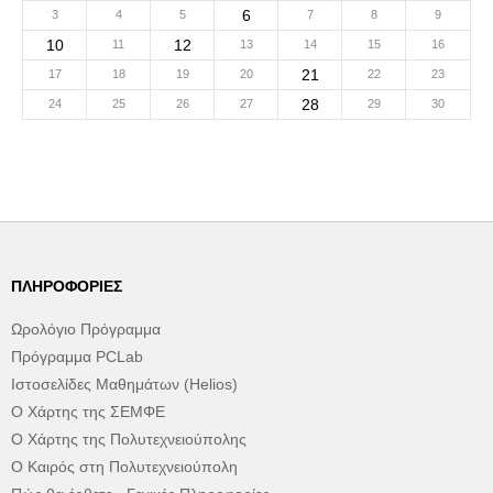
6
3
4
5
7
8
9
10
12
11
13
14
15
16
21
17
18
19
20
22
23
28
24
25
26
27
29
30
ΠΛΗΡΟΦΟΡΊΕΣ
Ωρολόγιο Πρόγραμμα
Πρόγραμμα PCLab
Ιστοσελίδες Μαθημάτων (Helios)
Ο Χάρτης της ΣΕΜΦΕ
Ο Χάρτης της Πολυτεχνειούπολης
Ο Καιρός στη Πολυτεχνειούπολη