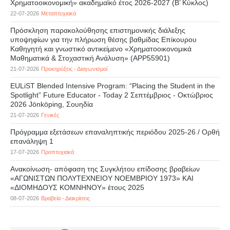
Χρηματοοικονομική» ακαδημαϊκό έτος 2026-2027 (B’ Kύκλος)
22-07-2026
Μεταπτυχιακά
Πρόσκληση παρακολούθησης επιστημονικής διάλεξης
υποψηφίων για την πλήρωση θέσης βαθμίδας Επίκουρου
Καθηγητή και γνωστικό αντικείμενο «Χρηματοοικονομικά
Μαθηματικά & Στοχαστική Ανάλυση» (APP55901)
21-07-2026
Προκηρύξεις - Διαγωνισμοί
EULiST Blended Intensive Program: “Placing the Student in the
Spotlight” Future Educator - Today 2 Σεπτέμβριος - Οκτώβριος
2026 Jönköping, Σουηδία
21-07-2026
Γενικές
Πρόγραμμα εξετάσεων επαναληπτικής περιόδου 2025-26 / Ορθή
επανάληψη 1
17-07-2026
Προπτυχιακά
Ανακοίνωση- απόφαση της Συγκλήτου επίδοσης βραβείων
«ΑΓΩΝΙΣΤΩΝ ΠΟΛΥΤΕΧΝΕΙΟΥ ΝΟΕΜΒΡΙΟΥ 1973» ΚΑΙ
«ΔΙΟΜΗΔΟΥΣ ΚΟΜΝΗΝΟΥ» έτους 2025
08-07-2026
Βραβεία - Διακρίσεις