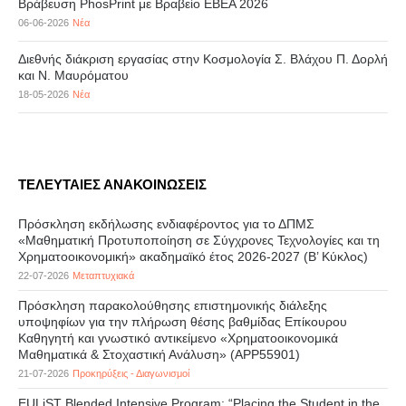
Βράβευση PhosPrint με Βραβείο ΕΒΕΑ 2026
06-06-2026
Νέα
Διεθνής διάκριση εργασίας στην Κοσμολογία Σ. Βλάχου Π. Δορλή
και Ν. Μαυρόματου
18-05-2026
Νέα
ΤΕΛΕΥΤΑΙΕΣ ΑΝΑΚΟΙΝΩΣΕΙΣ
Πρόσκληση εκδήλωσης ενδιαφέροντος για το ΔΠΜΣ
«Μαθηματική Προτυποποίηση σε Σύγχρονες Τεχνολογίες και τη
Χρηματοοικονομική» ακαδημαϊκό έτος 2026-2027 (B’ Kύκλος)
22-07-2026
Μεταπτυχιακά
Πρόσκληση παρακολούθησης επιστημονικής διάλεξης
υποψηφίων για την πλήρωση θέσης βαθμίδας Επίκουρου
Καθηγητή και γνωστικό αντικείμενο «Χρηματοοικονομικά
Μαθηματικά & Στοχαστική Ανάλυση» (APP55901)
21-07-2026
Προκηρύξεις - Διαγωνισμοί
EULiST Blended Intensive Program: “Placing the Student in the