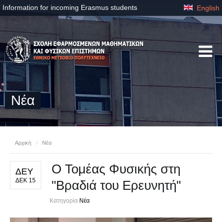
Information for incoming Erasmus students
English
Νέα
Αρχική
/
Νέα
Ο Τομέας Φυσικής στη
ΔΕΥ
ΔΕΚ 15
"Βραδιά του Ερευνητή"
Κατηγορία
Νέα