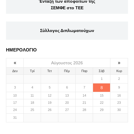
Ένταξη των αποφοίτων της
ΣΕΜΦΕ στο ΤΕΕ
Σύλλογος Διπλωματούχων
ΗΜΕΡΟΛΟΓΙΟ
«
»
Αύγουστος 2026
Δευ
Τρί
Τετ
Πέμ
Παρ
Σάβ
Κυρ
1
2
8
3
4
5
6
7
9
10
11
12
13
14
15
16
17
18
19
20
21
22
23
24
25
26
27
28
29
30
31