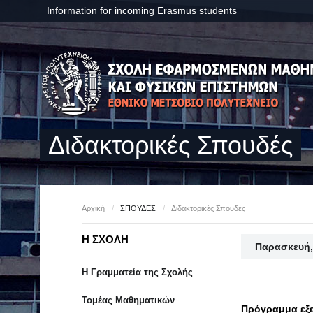
Information for incoming Erasmus students
Διδακτορικές Σπουδές
Αρχική
/
ΣΠΟΥΔΕΣ
/
Διδακτορικές Σπουδές
Η ΣΧΟΛΗ
Παρασκευή, 
Η Γραμματεία της Σχολής
Τομέας Μαθηματικών
Πρόγραμμα εξε