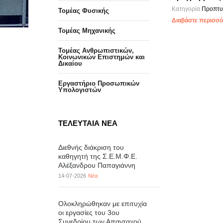
Κατηγορία
Προπτυ
Τομέας Φυσικής
Διαβάστε περισσότ
Τομέας Μηχανικής
Τομέας Ανθρωπιστικών,
Κοινωνικών Επιστημών και
Δικαίου
Eργαστήριo Προσωπικών
Υπολογιστών
ΤΕΛΕΥΤΑΙΑ ΝΕΑ
Διεθνής διάκριση του
καθηγητή της Σ.Ε.Μ.Φ.Ε.
Αλέξανδρου Παπαγιάννη
14-07-2026
Νέα
Ολοκληρώθηκαν με επιτυχία
οι εργασίες του 3ου
Συνεδρίου των Απανταχού