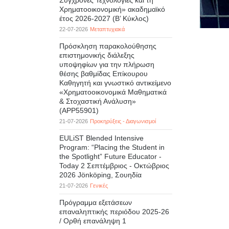
Σύγχρονες Τεχνολογίες και τη
Χρηματοοικονομική» ακαδημαϊκό
έτος 2026-2027 (B’ Kύκλος)
22-07-2026
Μεταπτυχιακά
Πρόσκληση παρακολούθησης
επιστημονικής διάλεξης
υποψηφίων για την πλήρωση
θέσης βαθμίδας Επίκουρου
Καθηγητή και γνωστικό αντικείμενο
«Χρηματοοικονομικά Μαθηματικά
& Στοχαστική Ανάλυση»
(APP55901)
21-07-2026
Προκηρύξεις - Διαγωνισμοί
EULiST Blended Intensive
Program: “Placing the Student in
the Spotlight” Future Educator -
Today 2 Σεπτέμβριος - Οκτώβριος
2026 Jönköping, Σουηδία
21-07-2026
Γενικές
Πρόγραμμα εξετάσεων
επαναληπτικής περιόδου 2025-26
/ Ορθή επανάληψη 1