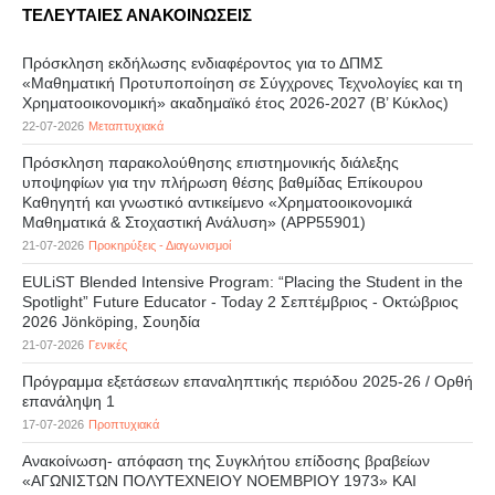
ΤΕΛΕΥΤΑΙΕΣ ΑΝΑΚΟΙΝΩΣΕΙΣ
Πρόσκληση εκδήλωσης ενδιαφέροντος για το ΔΠΜΣ
«Μαθηματική Προτυποποίηση σε Σύγχρονες Τεχνολογίες και τη
Χρηματοοικονομική» ακαδημαϊκό έτος 2026-2027 (B’ Kύκλος)
22-07-2026
Μεταπτυχιακά
Πρόσκληση παρακολούθησης επιστημονικής διάλεξης
υποψηφίων για την πλήρωση θέσης βαθμίδας Επίκουρου
Καθηγητή και γνωστικό αντικείμενο «Χρηματοοικονομικά
Μαθηματικά & Στοχαστική Ανάλυση» (APP55901)
21-07-2026
Προκηρύξεις - Διαγωνισμοί
EULiST Blended Intensive Program: “Placing the Student in the
Spotlight” Future Educator - Today 2 Σεπτέμβριος - Οκτώβριος
2026 Jönköping, Σουηδία
21-07-2026
Γενικές
Πρόγραμμα εξετάσεων επαναληπτικής περιόδου 2025-26 / Ορθή
επανάληψη 1
17-07-2026
Προπτυχιακά
Ανακοίνωση- απόφαση της Συγκλήτου επίδοσης βραβείων
«ΑΓΩΝΙΣΤΩΝ ΠΟΛΥΤΕΧΝΕΙΟΥ ΝΟΕΜΒΡΙΟΥ 1973» ΚΑΙ