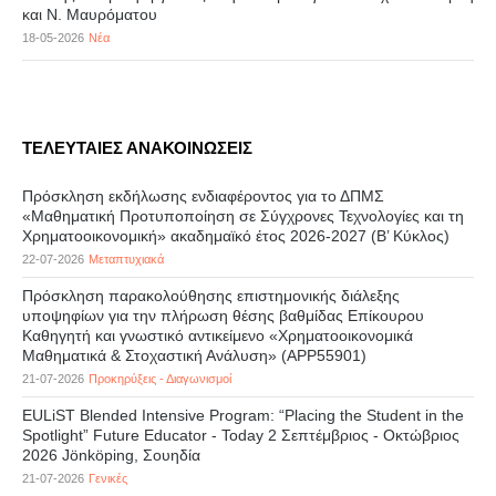
και Ν. Μαυρόματου
18-05-2026
Νέα
ΤΕΛΕΥΤΑΙΕΣ ΑΝΑΚΟΙΝΩΣΕΙΣ
Πρόσκληση εκδήλωσης ενδιαφέροντος για το ΔΠΜΣ
«Μαθηματική Προτυποποίηση σε Σύγχρονες Τεχνολογίες και τη
Χρηματοοικονομική» ακαδημαϊκό έτος 2026-2027 (B’ Kύκλος)
22-07-2026
Μεταπτυχιακά
Πρόσκληση παρακολούθησης επιστημονικής διάλεξης
υποψηφίων για την πλήρωση θέσης βαθμίδας Επίκουρου
Καθηγητή και γνωστικό αντικείμενο «Χρηματοοικονομικά
Μαθηματικά & Στοχαστική Ανάλυση» (APP55901)
21-07-2026
Προκηρύξεις - Διαγωνισμοί
EULiST Blended Intensive Program: “Placing the Student in the
Spotlight” Future Educator - Today 2 Σεπτέμβριος - Οκτώβριος
2026 Jönköping, Σουηδία
21-07-2026
Γενικές