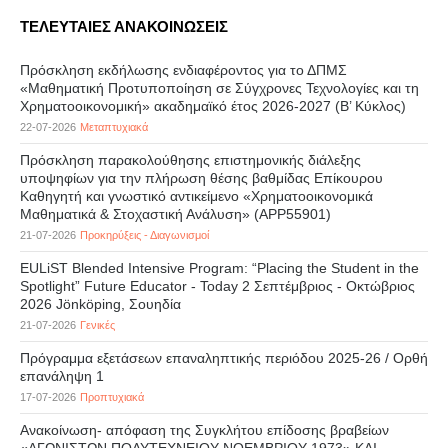
ΤΕΛΕΥΤΑΙΕΣ ΑΝΑΚΟΙΝΩΣΕΙΣ
Πρόσκληση εκδήλωσης ενδιαφέροντος για το ΔΠΜΣ
«Μαθηματική Προτυποποίηση σε Σύγχρονες Τεχνολογίες και τη
Χρηματοοικονομική» ακαδημαϊκό έτος 2026-2027 (B’ Kύκλος)
22-07-2026
Μεταπτυχιακά
Πρόσκληση παρακολούθησης επιστημονικής διάλεξης
υποψηφίων για την πλήρωση θέσης βαθμίδας Επίκουρου
Καθηγητή και γνωστικό αντικείμενο «Χρηματοοικονομικά
Μαθηματικά & Στοχαστική Ανάλυση» (APP55901)
21-07-2026
Προκηρύξεις - Διαγωνισμοί
EULiST Blended Intensive Program: “Placing the Student in the
Spotlight” Future Educator - Today 2 Σεπτέμβριος - Οκτώβριος
2026 Jönköping, Σουηδία
21-07-2026
Γενικές
Πρόγραμμα εξετάσεων επαναληπτικής περιόδου 2025-26 / Ορθή
επανάληψη 1
17-07-2026
Προπτυχιακά
Ανακοίνωση- απόφαση της Συγκλήτου επίδοσης βραβείων