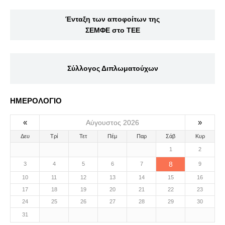
Ένταξη των αποφοίτων της
ΣΕΜΦΕ στο ΤΕΕ
Σύλλογος Διπλωματούχων
ΗΜΕΡΟΛΟΓΙΟ
«
»
Αύγουστος 2026
Δευ
Τρί
Τετ
Πέμ
Παρ
Σάβ
Κυρ
1
2
8
3
4
5
6
7
9
10
11
12
13
14
15
16
17
18
19
20
21
22
23
24
25
26
27
28
29
30
31