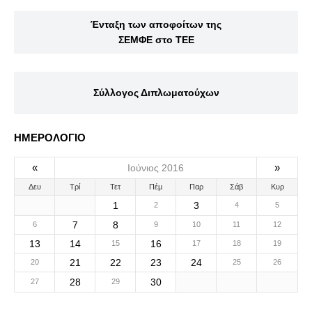
Ένταξη των αποφοίτων της
ΣΕΜΦΕ στο ΤΕΕ
Σύλλογος Διπλωματούχων
ΗΜΕΡΟΛΟΓΙΟ
«
»
Ιούνιος 2016
Δευ
Τρί
Τετ
Πέμ
Παρ
Σάβ
Κυρ
1
3
2
4
5
7
8
6
9
10
11
12
13
14
16
15
17
18
19
21
22
23
24
20
25
26
28
30
27
29