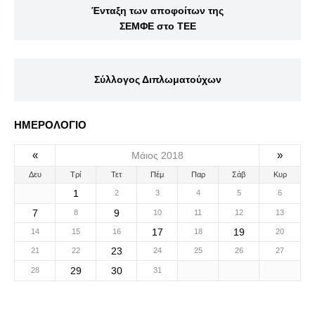
Ένταξη των αποφοίτων της
ΣΕΜΦΕ στο ΤΕΕ
Σύλλογος Διπλωματούχων
ΗΜΕΡΟΛΟΓΙΟ
«
»
Μάιος 2018
Δευ
Τρί
Τετ
Πέμ
Παρ
Σάβ
Κυρ
1
2
3
4
5
6
7
9
8
10
11
12
13
17
19
14
15
16
18
20
23
21
22
24
25
26
27
29
30
28
31