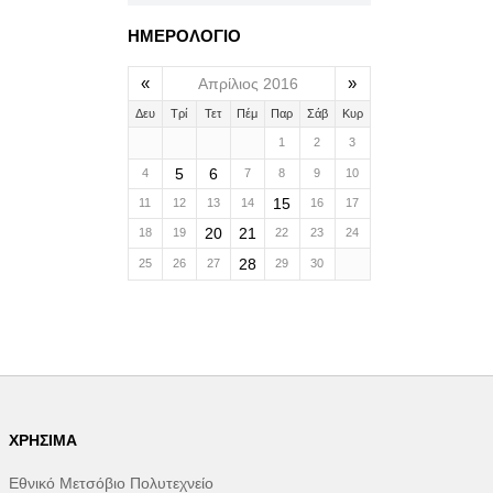
ΗΜΕΡΟΛΟΓΙΟ
«
»
Απρίλιος 2016
Δευ
Τρί
Τετ
Πέμ
Παρ
Σάβ
Κυρ
1
2
3
5
6
4
7
8
9
10
15
11
12
13
14
16
17
20
21
18
19
22
23
24
28
25
26
27
29
30
ΧΡΉΣΙΜΑ
Εθνικό Μετσόβιο Πολυτεχνείο