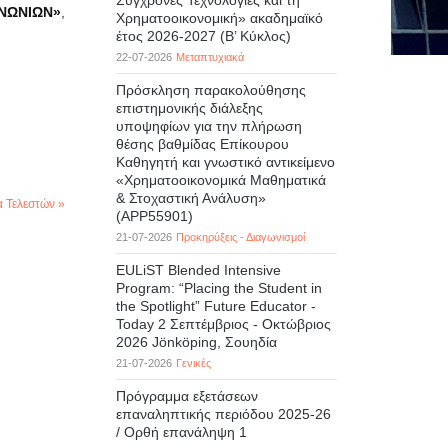
Σύγχρονες Τεχνολογίες και τη
ΙΝΩΝΙΩΝ»
,
Χρηματοοικονομική» ακαδημαϊκό
έτος 2026-2027 (B’ Kύκλος)
22-07-2026
Μεταπτυχιακά
Πρόσκληση παρακολούθησης
επιστημονικής διάλεξης
υποψηφίων για την πλήρωση
θέσης βαθμίδας Επίκουρου
Καθηγητή και γνωστικό αντικείμενο
«Χρηματοοικονομικά Μαθηματικά
& Στοχαστική Ανάλυση»
 Τελεστών »
(APP55901)
21-07-2026
Προκηρύξεις - Διαγωνισμοί
EULiST Blended Intensive
Program: “Placing the Student in
the Spotlight” Future Educator -
Today 2 Σεπτέμβριος - Οκτώβριος
2026 Jönköping, Σουηδία
21-07-2026
Γενικές
Πρόγραμμα εξετάσεων
επαναληπτικής περιόδου 2025-26
/ Ορθή επανάληψη 1