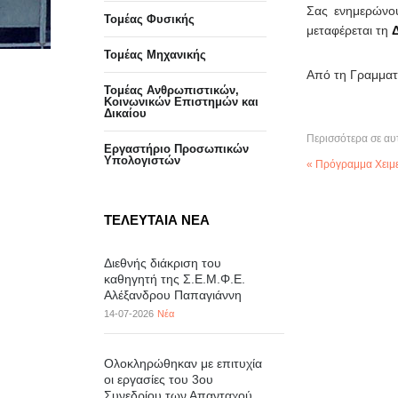
Σας ενημερώνο
Τομέας Φυσικής
μεταφέρεται τη
Τομέας Μηχανικής
Από τη Γραμματ
Τομέας Ανθρωπιστικών,
Κοινωνικών Επιστημών και
Δικαίου
Περισσότερα σε αυ
Eργαστήριo Προσωπικών
Υπολογιστών
« Πρόγραμμα Χειμε
ΤΕΛΕΥΤΑΙΑ ΝΕΑ
Διεθνής διάκριση του
καθηγητή της Σ.Ε.Μ.Φ.Ε.
Αλέξανδρου Παπαγιάννη
14-07-2026
Νέα
Ολοκληρώθηκαν με επιτυχία
οι εργασίες του 3ου
Συνεδρίου των Απανταχού