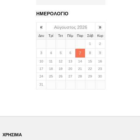
ΗΜΕΡΟΛΟΓΙΟ
«
»
Αύγουστος 2026
Δευ
Τρί
Τετ
Πέμ
Παρ
Σάβ
Κυρ
1
2
7
3
4
5
6
8
9
10
11
12
13
14
15
16
17
18
19
20
21
22
23
24
25
26
27
28
29
30
31
ΧΡΉΣΙΜΑ