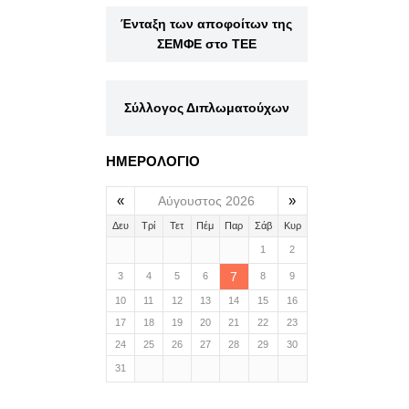
Ένταξη των αποφοίτων της
ΣΕΜΦΕ στο ΤΕΕ
Σύλλογος Διπλωματούχων
ΗΜΕΡΟΛΟΓΙΟ
«
»
Αύγουστος 2026
Δευ
Τρί
Τετ
Πέμ
Παρ
Σάβ
Κυρ
1
2
7
3
4
5
6
8
9
10
11
12
13
14
15
16
17
18
19
20
21
22
23
24
25
26
27
28
29
30
31