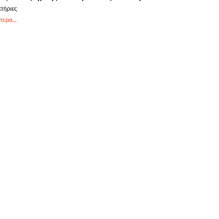
τήριες
ερα...