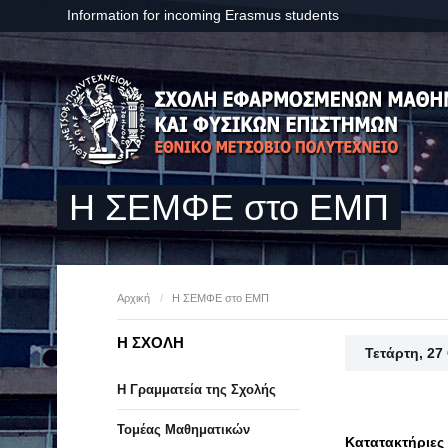
Information for incoming Erasmus students
Η ΣΕΜΦΕ στο ΕΜΠ
Αρχική
/
Η ΣΕΜΦΕ στο ΕΜΠ
Η ΣΧΟΛΗ
Τετάρτη, 27
Η Γραμματεία της Σχολής
Τομέας Μαθηματικών
Κατατακτήριες 