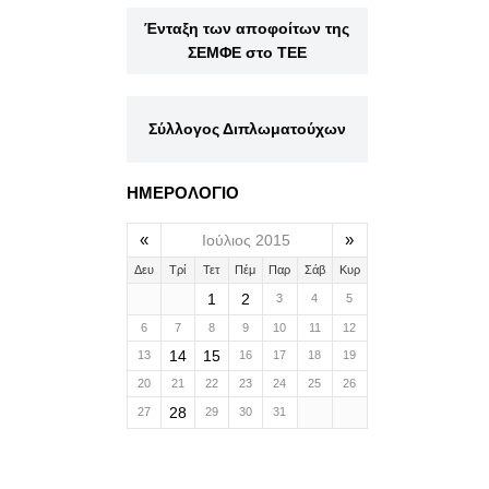
Ένταξη των αποφοίτων της
ΣΕΜΦΕ στο ΤΕΕ
Σύλλογος Διπλωματούχων
ΗΜΕΡΟΛΟΓΙΟ
«
»
Ιούλιος 2015
Δευ
Τρί
Τετ
Πέμ
Παρ
Σάβ
Κυρ
1
2
3
4
5
6
7
8
9
10
11
12
14
15
13
16
17
18
19
20
21
22
23
24
25
26
28
27
29
30
31