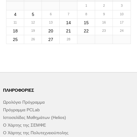
1
2
3
4
5
6
7
8
9
10
14
15
11
12
13
16
17
18
20
21
22
19
23
24
25
27
26
28
ΠΛΗΡΟΦΟΡΊΕΣ
Ωρολόγιο Πρόγραμμα
Πρόγραμμα PCLab
Ιστοσελίδες Μαθημάτων (Helios)
Ο Χάρτης της ΣΕΜΦΕ
Ο Χάρτης της Πολυτεχνειούπολης