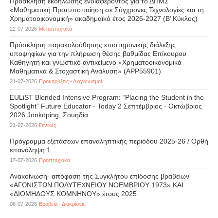
Πρόσκληση εκδήλωσης ενδιαφέροντος για το ΔΠΜΣ
«Μαθηματική Προτυποποίηση σε Σύγχρονες Τεχνολογίες και τη
Χρηματοοικονομική» ακαδημαϊκό έτος 2026-2027 (B’ Kύκλος)
22-07-2026
Μεταπτυχιακά
Πρόσκληση παρακολούθησης επιστημονικής διάλεξης
υποψηφίων για την πλήρωση θέσης βαθμίδας Επίκουρου
Καθηγητή και γνωστικό αντικείμενο «Χρηματοοικονομικά
Μαθηματικά & Στοχαστική Ανάλυση» (APP55901)
21-07-2026
Προκηρύξεις - Διαγωνισμοί
EULiST Blended Intensive Program: “Placing the Student in the
Spotlight” Future Educator - Today 2 Σεπτέμβριος - Οκτώβριος
2026 Jönköping, Σουηδία
21-07-2026
Γενικές
Πρόγραμμα εξετάσεων επαναληπτικής περιόδου 2025-26 / Ορθή
επανάληψη 1
17-07-2026
Προπτυχιακά
Ανακοίνωση- απόφαση της Συγκλήτου επίδοσης βραβείων
«ΑΓΩΝΙΣΤΩΝ ΠΟΛΥΤΕΧΝΕΙΟΥ ΝΟΕΜΒΡΙΟΥ 1973» ΚΑΙ
«ΔΙΟΜΗΔΟΥΣ ΚΟΜΝΗΝΟΥ» έτους 2025
08-07-2026
Βραβεία - Διακρίσεις