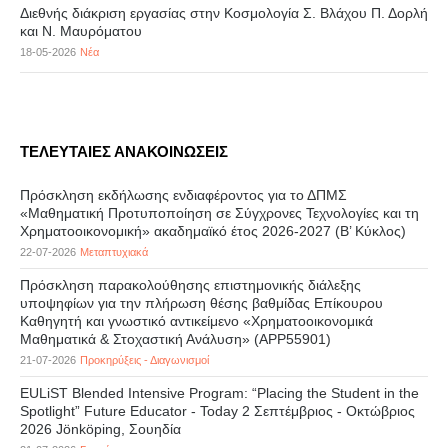
Διεθνής διάκριση εργασίας στην Κοσμολογία Σ. Βλάχου Π. Δορλή
και Ν. Μαυρόματου
18-05-2026
Νέα
ΤΕΛΕΥΤΑΙΕΣ ΑΝΑΚΟΙΝΩΣΕΙΣ
Πρόσκληση εκδήλωσης ενδιαφέροντος για το ΔΠΜΣ
«Μαθηματική Προτυποποίηση σε Σύγχρονες Τεχνολογίες και τη
Χρηματοοικονομική» ακαδημαϊκό έτος 2026-2027 (B’ Kύκλος)
22-07-2026
Μεταπτυχιακά
Πρόσκληση παρακολούθησης επιστημονικής διάλεξης
υποψηφίων για την πλήρωση θέσης βαθμίδας Επίκουρου
Καθηγητή και γνωστικό αντικείμενο «Χρηματοοικονομικά
Μαθηματικά & Στοχαστική Ανάλυση» (APP55901)
21-07-2026
Προκηρύξεις - Διαγωνισμοί
EULiST Blended Intensive Program: “Placing the Student in the
Spotlight” Future Educator - Today 2 Σεπτέμβριος - Οκτώβριος
2026 Jönköping, Σουηδία