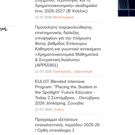
Σύγχρονες Τεχνολογίες και τη
Χρηματοοικονομική» ακαδημαϊκό
έτος 2026-2027 (B’ Kύκλος)
22-07-2026
Μεταπτυχιακά
Πρόσκληση παρακολούθησης
ητή,
επιστημονικής διάλεξης
υποψηφίων για την πλήρωση
θέσης βαθμίδας Επίκουρου
Καθηγητή και γνωστικό αντικείμενο
«Χρηματοοικονομικά Μαθηματικά
& Στοχαστική Ανάλυση»
(APP55901)
21-07-2026
Προκηρύξεις - Διαγωνισμοί
EULiST Blended Intensive
Program: “Placing the Student in
the Spotlight” Future Educator -
Today 2 Σεπτέμβριος - Οκτώβριος
2026 Jönköping, Σουηδία
21-07-2026
Γενικές
Πρόγραμμα εξετάσεων
επαναληπτικής περιόδου 2025-26
/ Ορθή επανάληψη 1