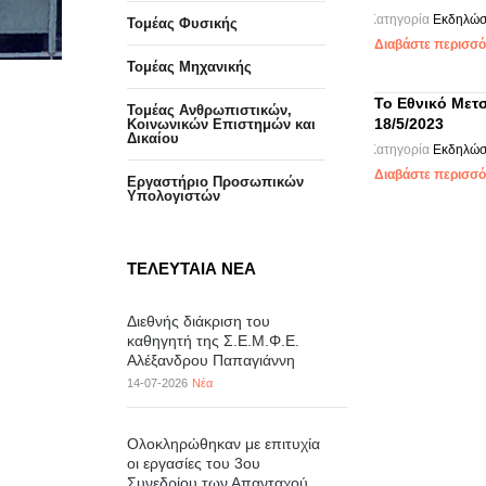
Κατηγορία
Εκδηλώσ
Τομέας Φυσικής
Διαβάστε περισσότ
Τομέας Μηχανικής
Το Εθνικό Μετσ
Τομέας Ανθρωπιστικών,
18/5/2023
Κοινωνικών Επιστημών και
Δικαίου
Κατηγορία
Εκδηλώσ
Διαβάστε περισσότ
Eργαστήριo Προσωπικών
Υπολογιστών
ΤΕΛΕΥΤΑΙΑ ΝΕΑ
Διεθνής διάκριση του
καθηγητή της Σ.Ε.Μ.Φ.Ε.
Αλέξανδρου Παπαγιάννη
14-07-2026
Νέα
Ολοκληρώθηκαν με επιτυχία
οι εργασίες του 3ου
Συνεδρίου των Απανταχού