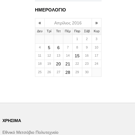
ΗΜΕΡΟΛΟΓΙΟ
«
»
Απρίλιος 2016
Δευ
Τρί
Τετ
Πέμ
Παρ
Σάβ
Κυρ
1
2
3
5
6
4
7
8
9
10
15
11
12
13
14
16
17
20
21
18
19
22
23
24
28
25
26
27
29
30
ΧΡΉΣΙΜΑ
Εθνικό Μετσόβιο Πολυτεχνείο