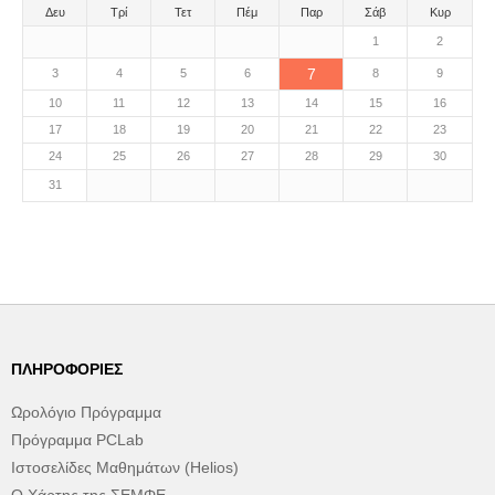
Δευ
Τρί
Τετ
Πέμ
Παρ
Σάβ
Κυρ
1
2
7
3
4
5
6
8
9
10
11
12
13
14
15
16
17
18
19
20
21
22
23
24
25
26
27
28
29
30
31
ΠΛΗΡΟΦΟΡΊΕΣ
Ωρολόγιο Πρόγραμμα
Πρόγραμμα PCLab
Ιστοσελίδες Μαθημάτων (Helios)