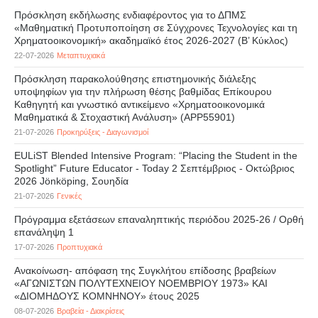
Πρόσκληση εκδήλωσης ενδιαφέροντος για το ΔΠΜΣ
«Μαθηματική Προτυποποίηση σε Σύγχρονες Τεχνολογίες και τη
Χρηματοοικονομική» ακαδημαϊκό έτος 2026-2027 (B’ Kύκλος)
22-07-2026
Μεταπτυχιακά
Πρόσκληση παρακολούθησης επιστημονικής διάλεξης
υποψηφίων για την πλήρωση θέσης βαθμίδας Επίκουρου
Καθηγητή και γνωστικό αντικείμενο «Χρηματοοικονομικά
Μαθηματικά & Στοχαστική Ανάλυση» (APP55901)
21-07-2026
Προκηρύξεις - Διαγωνισμοί
EULiST Blended Intensive Program: “Placing the Student in the
Spotlight” Future Educator - Today 2 Σεπτέμβριος - Οκτώβριος
2026 Jönköping, Σουηδία
21-07-2026
Γενικές
Πρόγραμμα εξετάσεων επαναληπτικής περιόδου 2025-26 / Ορθή
επανάληψη 1
17-07-2026
Προπτυχιακά
Ανακοίνωση- απόφαση της Συγκλήτου επίδοσης βραβείων
«ΑΓΩΝΙΣΤΩΝ ΠΟΛΥΤΕΧΝΕΙΟΥ ΝΟΕΜΒΡΙΟΥ 1973» ΚΑΙ
«ΔΙΟΜΗΔΟΥΣ ΚΟΜΝΗΝΟΥ» έτους 2025
08-07-2026
Βραβεία - Διακρίσεις