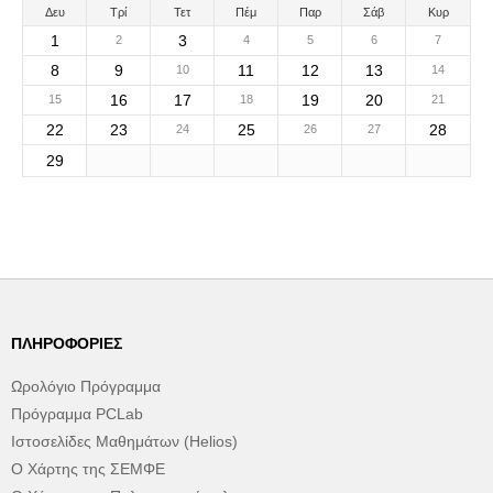
Δευ
Τρί
Τετ
Πέμ
Παρ
Σάβ
Κυρ
1
3
2
4
5
6
7
8
9
11
12
13
10
14
16
17
19
20
15
18
21
22
23
25
28
24
26
27
29
ΠΛΗΡΟΦΟΡΊΕΣ
Ωρολόγιο Πρόγραμμα
Πρόγραμμα PCLab
Ιστοσελίδες Μαθημάτων (Helios)
Ο Χάρτης της ΣΕΜΦΕ