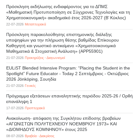
Πρόσκληση εκδήλωσης ενδιαφέροντος για το ΔΠΜΣ
«Μαθηματική Προτυποποίηση σε Σύγχρονες Τεχνολογίες και τη
Χρηματοοικονομική» ακαδημαϊκό έτος 2026-2027 (B’ Kύκλος)
22-07-2026
Μεταπτυχιακά
Πρόσκληση παρακολούθησης επιστημονικής διάλεξης
υποψηφίων για την πλήρωση θέσης βαθμίδας Επίκουρου
Καθηγητή και γνωστικό αντικείμενο «Χρηματοοικονομικά
Μαθηματικά & Στοχαστική Ανάλυση» (APP55901)
21-07-2026
Προκηρύξεις - Διαγωνισμοί
EULiST Blended Intensive Program: “Placing the Student in the
Spotlight” Future Educator - Today 2 Σεπτέμβριος - Οκτώβριος
2026 Jönköping, Σουηδία
21-07-2026
Γενικές
Πρόγραμμα εξετάσεων επαναληπτικής περιόδου 2025-26 / Ορθή
επανάληψη 1
17-07-2026
Προπτυχιακά
Ανακοίνωση- απόφαση της Συγκλήτου επίδοσης βραβείων
«ΑΓΩΝΙΣΤΩΝ ΠΟΛΥΤΕΧΝΕΙΟΥ ΝΟΕΜΒΡΙΟΥ 1973» ΚΑΙ
«ΔΙΟΜΗΔΟΥΣ ΚΟΜΝΗΝΟΥ» έτους 2025
08-07-2026
Βραβεία - Διακρίσεις