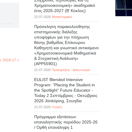
Σύγχρονες Τεχνολογίες και τη
Χρηματοοικονομική» ακαδημαϊκό
έτος 2026-2027 (B’ Kύκλος)
22-07-2026
Μεταπτυχιακά
Πρόσκληση παρακολούθησης
επιστημονικής διάλεξης
υποψηφίων για την πλήρωση
θέσης βαθμίδας Επίκουρου
Καθηγητή και γνωστικό αντικείμενο
«Χρηματοοικονομικά Μαθηματικά
& Στοχαστική Ανάλυση»
μ. 2016-17 »
(APP55901)
21-07-2026
Προκηρύξεις - Διαγωνισμοί
EULiST Blended Intensive
Program: “Placing the Student in
the Spotlight” Future Educator -
Today 2 Σεπτέμβριος - Οκτώβριος
2026 Jönköping, Σουηδία
21-07-2026
Γενικές
Πρόγραμμα εξετάσεων
επαναληπτικής περιόδου 2025-26
/ Ορθή επανάληψη 1