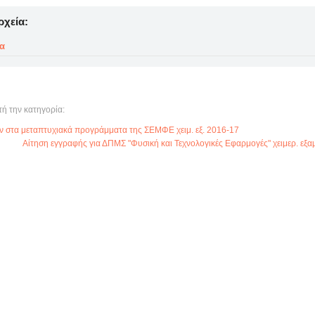
ρχεία:
α
τή την κατηγορία:
 στα μεταπτυχιακά προγράμματα της ΣΕΜΦΕ χειμ. εξ. 2016-17
Αίτηση εγγραφής για ΔΠΜΣ "Φυσική και Τεχνολογικές Εφαρμογές" χειμερ. εξα