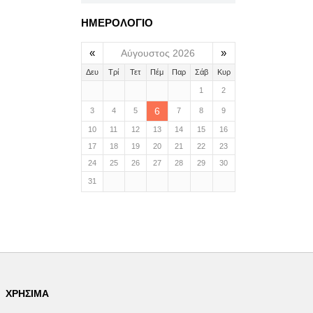
ΗΜΕΡΟΛΟΓΙΟ
«
»
Αύγουστος 2026
Δευ
Τρί
Τετ
Πέμ
Παρ
Σάβ
Κυρ
1
2
6
3
4
5
7
8
9
10
11
12
13
14
15
16
17
18
19
20
21
22
23
24
25
26
27
28
29
30
31
ΧΡΉΣΙΜΑ