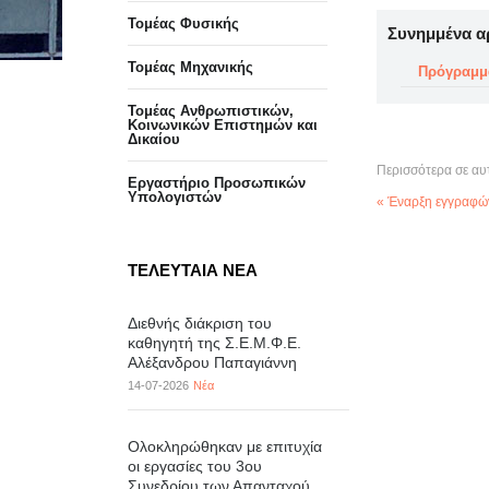
Τομέας Φυσικής
Συνημμένα α
Τομέας Μηχανικής
Πρόγραμμ
Τομέας Ανθρωπιστικών,
Κοινωνικών Επιστημών και
Δικαίου
Περισσότερα σε αυ
Eργαστήριo Προσωπικών
Υπολογιστών
« Έναρξη εγγραφών
ΤΕΛΕΥΤΑΙΑ ΝΕΑ
Διεθνής διάκριση του
καθηγητή της Σ.Ε.Μ.Φ.Ε.
Αλέξανδρου Παπαγιάννη
14-07-2026
Νέα
Ολοκληρώθηκαν με επιτυχία
οι εργασίες του 3ου
Συνεδρίου των Απανταχού