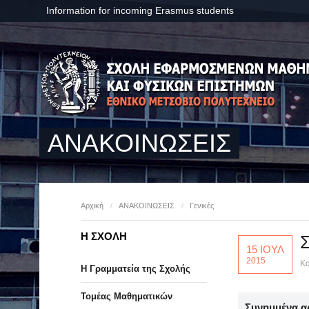
Information for incoming Erasmus students
ΑΝΑΚΟΙΝΩΣΕΙΣ
Αρχική
/
ΑΝΑΚΟΙΝΩΣΕΙΣ
/
Γενικές
Η ΣΧΟΛΗ
Σ
15 ΙΟΥΛ
2015
Κα
Η Γραμματεία της Σχολής
Τομέας Μαθηματικών
Συνημμένα α