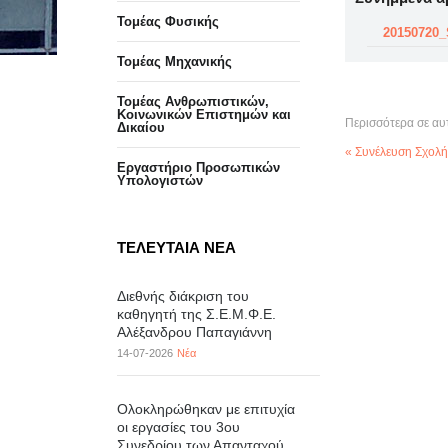
Τομέας Φυσικής
20150720_
Τομέας Μηχανικής
Τομέας Ανθρωπιστικών,
Κοινωνικών Επιστημών και
Περισσότερα σε αυ
Δικαίου
« Συνέλευση Σχολή
Eργαστήριo Προσωπικών
Υπολογιστών
ΤΕΛΕΥΤΑΙΑ ΝΕΑ
Διεθνής διάκριση του
καθηγητή της Σ.Ε.Μ.Φ.Ε.
Αλέξανδρου Παπαγιάννη
14-07-2026
Νέα
Ολοκληρώθηκαν με επιτυχία
οι εργασίες του 3ου
Συνεδρίου των Απανταχού