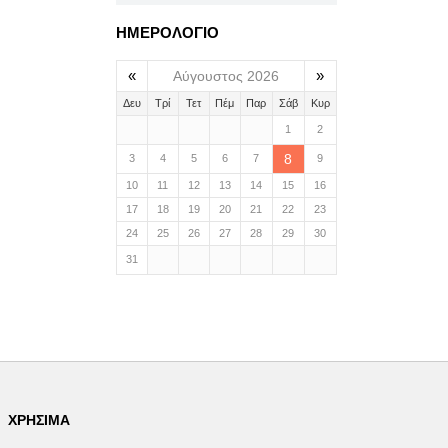
ΗΜΕΡΟΛΟΓΙΟ
«
»
Αύγουστος 2026
Δευ
Τρί
Τετ
Πέμ
Παρ
Σάβ
Κυρ
1
2
8
3
4
5
6
7
9
10
11
12
13
14
15
16
17
18
19
20
21
22
23
24
25
26
27
28
29
30
31
ΧΡΉΣΙΜΑ