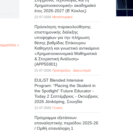
Σύγχρονες Τεχνολογίες και τη
Χρηματοοικονομική» ακαδημαϊκό
έτος 2026-2027 (B’ Kύκλος)
22-07-2026
Μεταπτυχιακά
Πρόσκληση παρακολούθησης
επιστημονικής διάλεξης
υποψηφίων για την πλήρωση
θέσης βαθμίδας Επίκουρου
αμματείας »
Καθηγητή και γνωστικό αντικείμενο
«Χρηματοοικονομικά Μαθηματικά
& Στοχαστική Ανάλυση»
(APP55901)
21-07-2026
Προκηρύξεις - Διαγωνισμοί
EULiST Blended Intensive
Program: “Placing the Student in
the Spotlight” Future Educator -
Today 2 Σεπτέμβριος - Οκτώβριος
2026 Jönköping, Σουηδία
21-07-2026
Γενικές
Πρόγραμμα εξετάσεων
επαναληπτικής περιόδου 2025-26
/ Ορθή επανάληψη 1