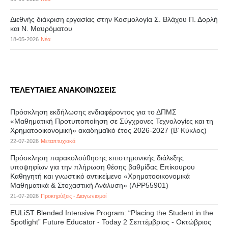
Διεθνής διάκριση εργασίας στην Κοσμολογία Σ. Βλάχου Π. Δορλή
και Ν. Μαυρόματου
18-05-2026
Νέα
ΤΕΛΕΥΤΑΙΕΣ ΑΝΑΚΟΙΝΩΣΕΙΣ
Πρόσκληση εκδήλωσης ενδιαφέροντος για το ΔΠΜΣ
«Μαθηματική Προτυποποίηση σε Σύγχρονες Τεχνολογίες και τη
Χρηματοοικονομική» ακαδημαϊκό έτος 2026-2027 (B’ Kύκλος)
22-07-2026
Μεταπτυχιακά
Πρόσκληση παρακολούθησης επιστημονικής διάλεξης
υποψηφίων για την πλήρωση θέσης βαθμίδας Επίκουρου
Καθηγητή και γνωστικό αντικείμενο «Χρηματοοικονομικά
Μαθηματικά & Στοχαστική Ανάλυση» (APP55901)
21-07-2026
Προκηρύξεις - Διαγωνισμοί
EULiST Blended Intensive Program: “Placing the Student in the
Spotlight” Future Educator - Today 2 Σεπτέμβριος - Οκτώβριος