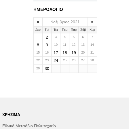
ΗΜΕΡΟΛΟΓΙΟ
«
»
Νοέμβριος 2021
Δευ
Τρί
Τετ
Πέμ
Παρ
Σάβ
Κυρ
2
1
3
4
5
6
7
8
9
10
11
12
13
14
17
18
19
15
16
20
21
24
22
23
25
26
27
28
30
29
ΧΡΉΣΙΜΑ
Εθνικό Μετσόβιο Πολυτεχνείο