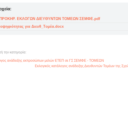
ρχεία:
_ΠΡΟΚΗΡ. ΕΚΛΟΓΩΝ ΔΙΕΥΘΥΝΤΩΝ ΤΟΜΕΩΝ ΣΕΜΦΕ.pdf
οψηφιότητας για Διευθ_Tομέα.docx
τή την κατηγορία:
λογος ανάδειξης εκπροσώπων μελών ΕΤΕΠ σε ΓΣ ΣΕΜΦΕ - ΤΟΜΕΩΝ
Εκλογικός κατάλογος ανάδειξης Διευθυντών Τομέων της Σχ