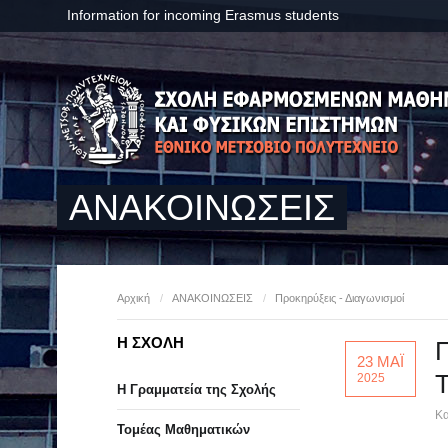
Information for incoming Erasmus students
ΑΝΑΚΟΙΝΩΣΕΙΣ
Αρχική
/
ΑΝΑΚΟΙΝΩΣΕΙΣ
/
Προκηρύξεις - Διαγωνισμοί
Η ΣΧΟΛΗ
Π
23 ΜΑΪ
2025
Η Γραμματεία της Σχολής
Κα
Τομέας Μαθηματικών