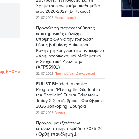
Σύγχρονες Τεχνολογίες και τη
Χρηματοοικονομική» ακαδημαϊκό
έτος 2026-2027 (B’ Kύκλος)
22-07-2026
Μεταπτυχιακά
Πρόσκληση παρακολούθησης
επιστημονικής διάλεξης
υποψηφίων για την πλήρωση
θέσης βαθμίδας Επίκουρου
Καθηγητή και γνωστικό αντικείμενο
«Χρηματοοικονομικά Μαθηματικά
& Στοχαστική Ανάλυση»
(APP55901)
ολής ΕΜΦΕ »
21-07-2026
Προκηρύξεις - Διαγωνισμοί
EULiST Blended Intensive
Program: “Placing the Student in
the Spotlight” Future Educator -
Today 2 Σεπτέμβριος - Οκτώβριος
2026 Jönköping, Σουηδία
21-07-2026
Γενικές
Πρόγραμμα εξετάσεων
επαναληπτικής περιόδου 2025-26
/ Ορθή επανάληψη 1