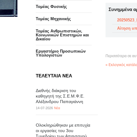
Τομέας Φυσικής
Συνημμένα α
Τομέας Μηχανικής
20250523
Αίτηση υπ
Τομέας Ανθρωπιστικών,
Κοινωνικών Επιστημών και
Δικαίου
Eργαστήριo Προσωπικών
Υπολογιστών
Περισσότερα σε αυ
« Εκλογικός κατά
ΤΕΛΕΥΤΑΙΑ ΝΕΑ
Διεθνής διάκριση του
καθηγητή της Σ.Ε.Μ.Φ.Ε.
Αλέξανδρου Παπαγιάννη
14-07-2026
Νέα
Ολοκληρώθηκαν με επιτυχία
οι εργασίες του 3ου
Συνεδρίου των Απανταχού