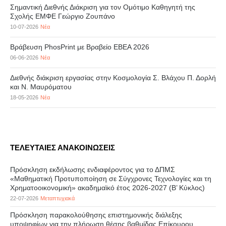
Σημαντική Διεθνής Διάκριση για τον Ομότιμο Καθηγητή της
Σχολής ΕΜΦΕ Γεώργιο Ζουπάνο
10-07-2026
Νέα
Βράβευση PhosPrint με Βραβείο ΕΒΕΑ 2026
06-06-2026
Νέα
Διεθνής διάκριση εργασίας στην Κοσμολογία Σ. Βλάχου Π. Δορλή
και Ν. Μαυρόματου
18-05-2026
Νέα
ΤΕΛΕΥΤΑΙΕΣ ΑΝΑΚΟΙΝΩΣΕΙΣ
Πρόσκληση εκδήλωσης ενδιαφέροντος για το ΔΠΜΣ
«Μαθηματική Προτυποποίηση σε Σύγχρονες Τεχνολογίες και τη
Χρηματοοικονομική» ακαδημαϊκό έτος 2026-2027 (B’ Kύκλος)
22-07-2026
Μεταπτυχιακά
Πρόσκληση παρακολούθησης επιστημονικής διάλεξης
υποψηφίων για την πλήρωση θέσης βαθμίδας Επίκουρου