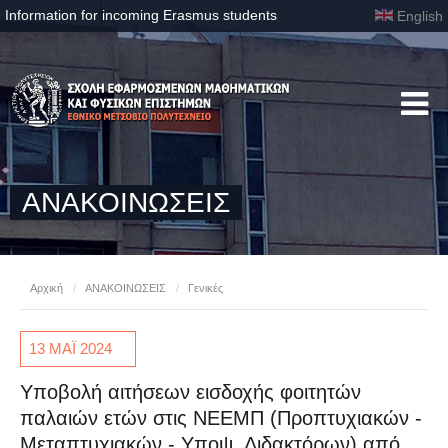
Information for incoming Erasmus students
English
ΑΝΑΚΟΙΝΩΣΕΙΣ
Αρχική
/
ΑΝΑΚΟΙΝΩΣΕΙΣ
/
Γενικές
13 ΜΑΪ
2024
Υποβολή αιτήσεων εισδοχής φοιτητών
παλαιών ετών στις ΝΕΕΜΠ (Προπτυχιακών -
Μεταπτυχιακών - Υποψ. Διδακτόρων) από