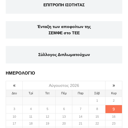
ΕΠΙΤΡΟΠΗ ΙΣΟΤΗΤΑΣ
Ένταξη των αποφοίτων της
ΣΕΜΦΕ στο ΤΕΕ
Σύλλογος Διπλωματούχων
ΗΜΕΡΟΛΟΓΙΟ
«
»
Αύγουστος 2026
Δευ
Τρί
Τετ
Πέμ
Παρ
Σάβ
Κυρ
1
2
9
3
4
5
6
7
8
10
11
12
13
14
15
16
17
18
19
20
21
22
23