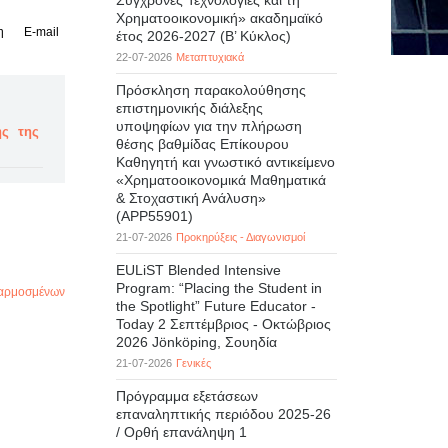
Σύγχρονες Τεχνολογίες και τη
Χρηματοοικονομική» ακαδημαϊκό
η
E-mail
έτος 2026-2027 (B’ Kύκλος)
22-07-2026
Μεταπτυχιακά
Πρόσκληση παρακολούθησης
επιστημονικής διάλεξης
υποψηφίων για την πλήρωση
ής της
θέσης βαθμίδας Επίκουρου
Καθηγητή και γνωστικό αντικείμενο
«Χρηματοοικονομικά Μαθηματικά
& Στοχαστική Ανάλυση»
(APP55901)
21-07-2026
Προκηρύξεις - Διαγωνισμοί
EULiST Blended Intensive
Program: “Placing the Student in
αρμοσμένων
the Spotlight” Future Educator -
Today 2 Σεπτέμβριος - Οκτώβριος
2026 Jönköping, Σουηδία
21-07-2026
Γενικές
Πρόγραμμα εξετάσεων
επαναληπτικής περιόδου 2025-26
/ Ορθή επανάληψη 1