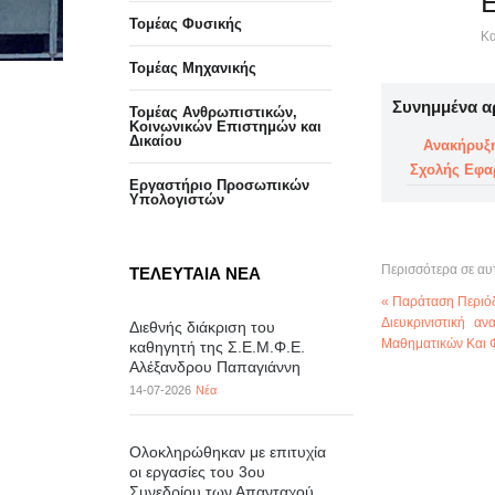
Τομέας Φυσικής
Κα
Τομέας Μηχανικής
Συνημμένα α
Τομέας Ανθρωπιστικών,
Κοινωνικών Επιστημών και
Δικαίου
Ανακήρυξ
Σχολής Εφα
Eργαστήριo Προσωπικών
Υπολογιστών
Περισσότερα σε αυ
ΤΕΛΕΥΤΑΙΑ ΝΕΑ
« Παράταση Περιό
Διευκρινιστική 
Διεθνής διάκριση του
Μαθηματικών Και 
καθηγητή της Σ.Ε.Μ.Φ.Ε.
Αλέξανδρου Παπαγιάννη
14-07-2026
Νέα
Ολοκληρώθηκαν με επιτυχία
οι εργασίες του 3ου
Συνεδρίου των Απανταχού