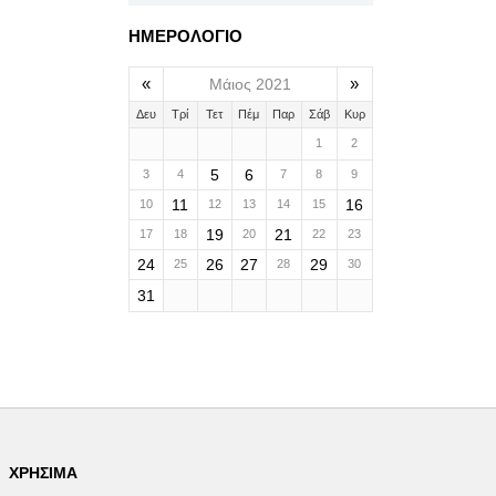
ΗΜΕΡΟΛΟΓΙΟ
«
»
Μάιος 2021
Δευ
Τρί
Τετ
Πέμ
Παρ
Σάβ
Κυρ
1
2
5
6
3
4
7
8
9
11
16
10
12
13
14
15
19
21
17
18
20
22
23
24
26
27
29
25
28
30
31
ΧΡΉΣΙΜΑ