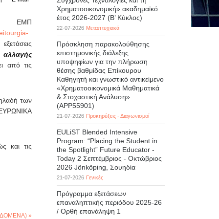
Σύγχρονες Τεχνολογίες και τη
Χρηματοοικονομική» ακαδημαϊκό
έτος 2026-2027 (B’ Kύκλος)
 ΕΜΠ
22-07-2026
Μεταπτυχιακά
itourgia-
 εξετάσεις
Πρόσκληση παρακολούθησης
επιστημονικής διάλεξης
 αλλαγής
υποψηφίων για την πλήρωση
ι από τις
θέσης βαθμίδας Επίκουρου
Καθηγητή και γνωστικό αντικείμενο
«Χρηματοοικονομικά Μαθηματικά
& Στοχαστική Ανάλυση»
δηλαδή των
(APP55901)
ΕΥΡΩΝΙΚΑ
21-07-2026
Προκηρύξεις - Διαγωνισμοί
EULiST Blended Intensive
Program: “Placing the Student in
ς και τις
the Spotlight” Future Educator -
Today 2 Σεπτέμβριος - Οκτώβριος
2026 Jönköping, Σουηδία
21-07-2026
Γενικές
Πρόγραμμα εξετάσεων
επαναληπτικής περιόδου 2025-26
/ Ορθή επανάληψη 1
ΕΔΟΜΕΝΑ) »