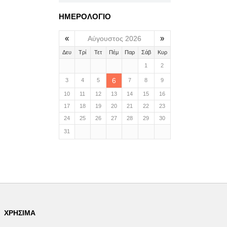
ΗΜΕΡΟΛΟΓΙΟ
«
»
Αύγουστος 2026
Δευ
Τρί
Τετ
Πέμ
Παρ
Σάβ
Κυρ
1
2
6
3
4
5
7
8
9
10
11
12
13
14
15
16
17
18
19
20
21
22
23
24
25
26
27
28
29
30
31
ΧΡΉΣΙΜΑ