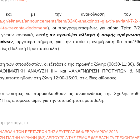
τηγορία
Γενικές
α και με την ανακοίνωση του
a.gr/el/news/announcements/item/3240-anakoinosi-gia-tin-avriani-7-2-le
i-ta-trexonta-dedomena
), οι προγραμματισμένες για αύριο Τρίτη 7/2
γίνουν κανονικά,
εκτός αν προκύψει αλλαγή ή σαφής πρόγνωση
ομένων
, αργότερα σήμερα, για την οποία η ενημέρωση θα προέλθε
ίες (Πολιτική Προστασία κλπ).
νση των σπουδαστών, οι εξετάσεις της πρωινής ζώνης (08:30-11:30), 
ΜΑΘΗΜΑΤΙΚΗ ΑΝΑΛΥΣΗ ΙΙΙ» και «ΑΝΑΓΝΩΡΙΣΗ ΠΡΟΤΥΠΩΝ & Ν
γματοποιηθούν στη ζώνη 12:00-15:00, στις ίδιες αίθουσες.
οι φοιτητές να παρακολουθούν τις ανακοινώσεις της Σχολής καθώ
ΜΠ τις επόμενες ώρες για την οποιαδήποτε μεταβολή.
τή την κατηγορία:
ΑΝΑΒΟΛΗ ΤΩΝ ΕΞΕΤΑΣΕΩΝ ΤΗΣ ΔΕΥΤΕΡΑΣ 06 ΦΕΒΡΟΥΑΡΙΟΥ 2023
Η ΓΙΑ ΤΗΝ ΑΥΡΙΑΝΗ (8/2) ΛΕΙΤΟΥΡΓΙΑ ΤΗΣ ΣΕΜΦΕ (ΜΕ ΒΑΣΗ ΤΑ ΤΡΕΧΟΝΤΑ Δ