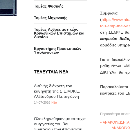
Κα
Τομέας Φυσικής
Σύμφων
Τομέας Μηχανικής
(
https://www.ntu
tou-emp-me-vas
Τομέας Ανθρωπιστικών,
στη ΣΕΜΦΕ θα 
Κοινωνικών Επιστημών και
Δικαίου
καιρικών δεδ
αρμόδιες υπηρεσ
Eργαστήριo Προσωπικών
Υπολογιστών
Για τη διευκόλυ
μαθημάτων «
ΤΕΛΕΥΤΑΙΑ ΝΕΑ
ΔΙΚΤΥΑ», θα πρα
Διεθνής διάκριση του
Παρακαλούνται 
καθηγητή της Σ.Ε.Μ.Φ.Ε.
κεντρικές του Ε
Αλέξανδρου Παπαγιάννη
14-07-2026
Νέα
Περισσότερα σε αυ
Ολοκληρώθηκαν με επιτυχία
« ΑΝΑΚΟΙΝΩΣΗ: 
οι εργασίες του 3ου
ΑΝΑΚΟΙΝΩΣ
Συνεδρίου των Απανταχού