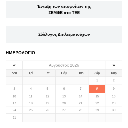
Ένταξη των αποφοίτων της
ΣΕΜΦΕ στο ΤΕΕ
Σύλλογος Διπλωματούχων
ΗΜΕΡΟΛΟΓΙΟ
«
»
Αύγουστος 2026
Δευ
Τρί
Τετ
Πέμ
Παρ
Σάβ
Κυρ
1
2
8
3
4
5
6
7
9
10
11
12
13
14
15
16
17
18
19
20
21
22
23
24
25
26
27
28
29
30
31