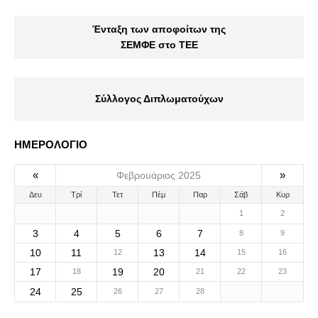
Ένταξη των αποφοίτων της
ΣΕΜΦΕ στο ΤΕΕ
Σύλλογος Διπλωματούχων
ΗΜΕΡΟΛΟΓΙΟ
«
»
Φεβρουάριος 2025
Δευ
Τρί
Τετ
Πέμ
Παρ
Σάβ
Κυρ
1
2
3
4
5
6
7
8
9
10
11
13
14
12
15
16
17
19
20
18
21
22
23
24
25
26
27
28