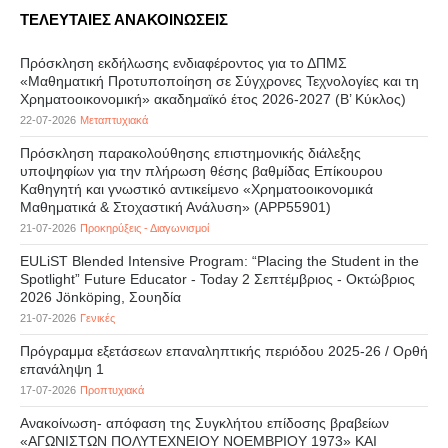
ΤΕΛΕΥΤΑΙΕΣ ΑΝΑΚΟΙΝΩΣΕΙΣ
Πρόσκληση εκδήλωσης ενδιαφέροντος για το ΔΠΜΣ
«Μαθηματική Προτυποποίηση σε Σύγχρονες Τεχνολογίες και τη
Χρηματοοικονομική» ακαδημαϊκό έτος 2026-2027 (B’ Kύκλος)
22-07-2026
Μεταπτυχιακά
Πρόσκληση παρακολούθησης επιστημονικής διάλεξης
υποψηφίων για την πλήρωση θέσης βαθμίδας Επίκουρου
Καθηγητή και γνωστικό αντικείμενο «Χρηματοοικονομικά
Μαθηματικά & Στοχαστική Ανάλυση» (APP55901)
21-07-2026
Προκηρύξεις - Διαγωνισμοί
EULiST Blended Intensive Program: “Placing the Student in the
Spotlight” Future Educator - Today 2 Σεπτέμβριος - Οκτώβριος
2026 Jönköping, Σουηδία
21-07-2026
Γενικές
Πρόγραμμα εξετάσεων επαναληπτικής περιόδου 2025-26 / Ορθή
επανάληψη 1
17-07-2026
Προπτυχιακά
Ανακοίνωση- απόφαση της Συγκλήτου επίδοσης βραβείων
«ΑΓΩΝΙΣΤΩΝ ΠΟΛΥΤΕΧΝΕΙΟΥ ΝΟΕΜΒΡΙΟΥ 1973» ΚΑΙ