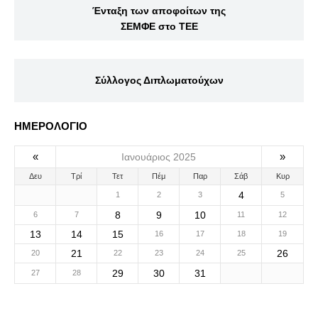
Ένταξη των αποφοίτων της
ΣΕΜΦΕ στο ΤΕΕ
Σύλλογος Διπλωματούχων
ΗΜΕΡΟΛΟΓΙΟ
«
»
Ιανουάριος 2025
Δευ
Τρί
Τετ
Πέμ
Παρ
Σάβ
Κυρ
4
1
2
3
5
8
9
10
6
7
11
12
13
14
15
16
17
18
19
21
26
20
22
23
24
25
29
30
31
27
28