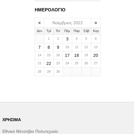
ΗΜΕΡΟΛΟΓΙΟ
«
»
Νοέμβριος 2022
Δευ
Τρί
Τετ
Πέμ
Παρ
Σάβ
Κυρ
3
1
2
4
5
6
7
8
9
10
11
12
13
17
18
20
14
15
16
19
22
21
23
24
25
26
27
28
29
30
ΧΡΉΣΙΜΑ
Εθνικό Μετσόβιο Πολυτεχνείο