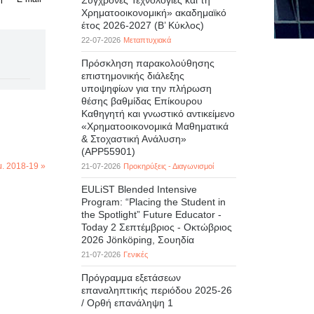
Σύγχρονες Τεχνολογίες και τη
Χρηματοοικονομική» ακαδημαϊκό
έτος 2026-2027 (B’ Kύκλος)
22-07-2026
Μεταπτυχιακά
Πρόσκληση παρακολούθησης
επιστημονικής διάλεξης
υποψηφίων για την πλήρωση
θέσης βαθμίδας Επίκουρου
Καθηγητή και γνωστικό αντικείμενο
«Χρηματοοικονομικά Μαθηματικά
& Στοχαστική Ανάλυση»
(APP55901)
. 2018-19 »
21-07-2026
Προκηρύξεις - Διαγωνισμοί
EULiST Blended Intensive
Program: “Placing the Student in
the Spotlight” Future Educator -
Today 2 Σεπτέμβριος - Οκτώβριος
2026 Jönköping, Σουηδία
21-07-2026
Γενικές
Πρόγραμμα εξετάσεων
επαναληπτικής περιόδου 2025-26
/ Ορθή επανάληψη 1