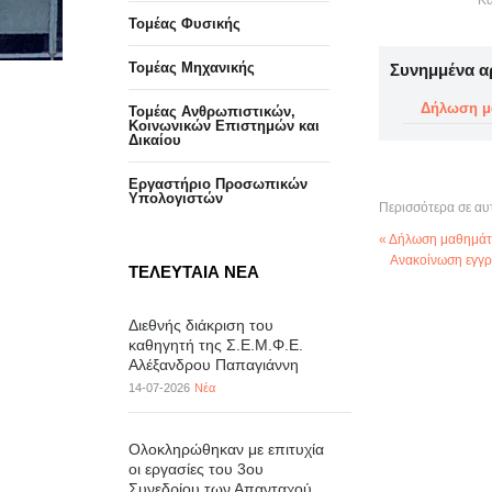
Κα
Τομέας Φυσικής
Τομέας Μηχανικής
Συνημμένα α
Δήλωση μ
Τομέας Ανθρωπιστικών,
Κοινωνικών Επιστημών και
Δικαίου
Eργαστήριo Προσωπικών
Υπολογιστών
Περισσότερα σε αυ
« Δήλωση μαθημάτ
Ανακοίνωση εγγρ
ΤΕΛΕΥΤΑΙΑ ΝΕΑ
Διεθνής διάκριση του
καθηγητή της Σ.Ε.Μ.Φ.Ε.
Αλέξανδρου Παπαγιάννη
14-07-2026
Νέα
Ολοκληρώθηκαν με επιτυχία
οι εργασίες του 3ου
Συνεδρίου των Απανταχού