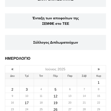
Ένταξη των αποφοίτων της
ΣΕΜΦΕ στο ΤΕΕ
Σύλλογος Διπλωματούχων
ΗΜΕΡΟΛΟΓΙΟ
«
»
Ιούνιος 2025
Δευ
Τρί
Τετ
Πέμ
Παρ
Σάβ
Κυρ
1
2
3
5
4
6
7
8
12
9
10
11
13
14
15
17
19
16
18
20
21
22
26
23
24
25
27
28
29