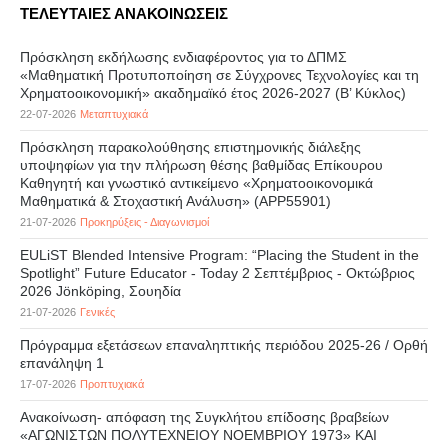
ΤΕΛΕΥΤΑΙΕΣ ΑΝΑΚΟΙΝΩΣΕΙΣ
Πρόσκληση εκδήλωσης ενδιαφέροντος για το ΔΠΜΣ
«Μαθηματική Προτυποποίηση σε Σύγχρονες Τεχνολογίες και τη
Χρηματοοικονομική» ακαδημαϊκό έτος 2026-2027 (B’ Kύκλος)
22-07-2026
Μεταπτυχιακά
Πρόσκληση παρακολούθησης επιστημονικής διάλεξης
υποψηφίων για την πλήρωση θέσης βαθμίδας Επίκουρου
Καθηγητή και γνωστικό αντικείμενο «Χρηματοοικονομικά
Μαθηματικά & Στοχαστική Ανάλυση» (APP55901)
21-07-2026
Προκηρύξεις - Διαγωνισμοί
EULiST Blended Intensive Program: “Placing the Student in the
Spotlight” Future Educator - Today 2 Σεπτέμβριος - Οκτώβριος
2026 Jönköping, Σουηδία
21-07-2026
Γενικές
Πρόγραμμα εξετάσεων επαναληπτικής περιόδου 2025-26 / Ορθή
επανάληψη 1
17-07-2026
Προπτυχιακά
Ανακοίνωση- απόφαση της Συγκλήτου επίδοσης βραβείων
«ΑΓΩΝΙΣΤΩΝ ΠΟΛΥΤΕΧΝΕΙΟΥ ΝΟΕΜΒΡΙΟΥ 1973» ΚΑΙ