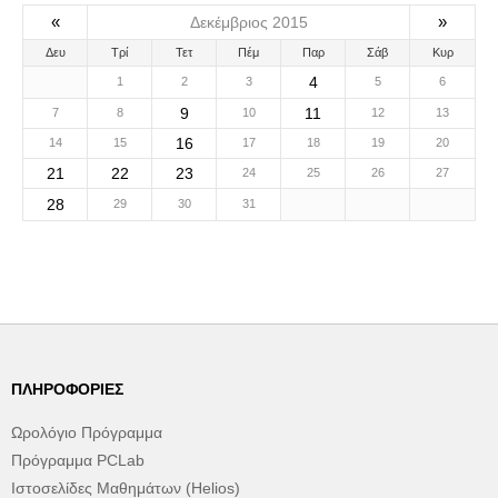
«
»
Δεκέμβριος 2015
Δευ
Τρί
Τετ
Πέμ
Παρ
Σάβ
Κυρ
4
1
2
3
5
6
9
11
7
8
10
12
13
16
14
15
17
18
19
20
21
22
23
24
25
26
27
28
29
30
31
ΠΛΗΡΟΦΟΡΊΕΣ
Ωρολόγιο Πρόγραμμα
Πρόγραμμα PCLab
Ιστοσελίδες Μαθημάτων (Helios)