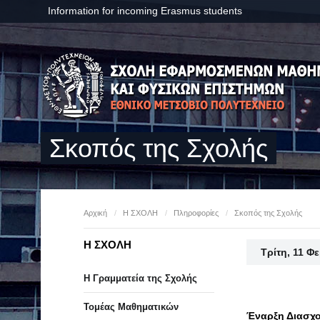
Information for incoming Erasmus students
Σκοπός της Σχολής
Αρχική
/
Η ΣΧΟΛΗ
/
Πληροφορίες
/
Σκοπός της Σχολής
Η ΣΧΟΛΗ
Τρίτη, 11 Φ
Η Γραμματεία της Σχολής
Τομέας Μαθηματικών
Έναρξη Διασχο