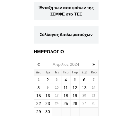
Ένταξη των αποφοίτων της
ΣΕΜΦΕ στο ΤΕΕ
Σύλλογος Διπλωματούχων
ΗΜΕΡΟΛΟΓΙΟ
«
»
Απρίλιος 2024
Δευ
Τρί
Τετ
Πέμ
Παρ
Σάβ
Κυρ
2
4
6
1
3
5
7
8
11
12
13
9
10
14
15
16
18
19
17
20
21
22
23
25
26
24
27
28
29
30