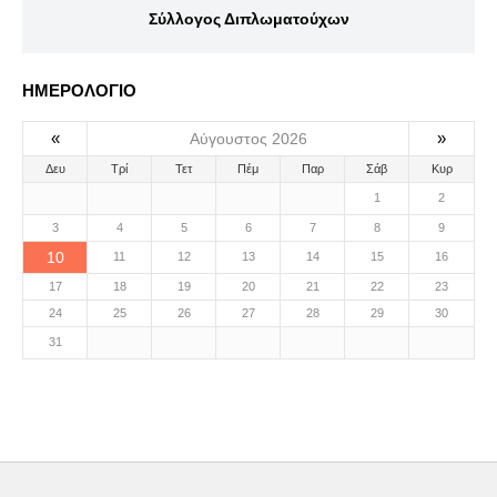
Σύλλογος Διπλωματούχων
ΗΜΕΡΟΛΟΓΙΟ
«
»
Αύγουστος 2026
Δευ
Τρί
Τετ
Πέμ
Παρ
Σάβ
Κυρ
1
2
3
4
5
6
7
8
9
10
11
12
13
14
15
16
17
18
19
20
21
22
23
24
25
26
27
28
29
30
31