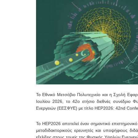
Το Εθνικό Μετσόβιο Πολυτεχνείο και η Σχολή Εφα
Ιουλίου 2026, το 42ο ετήσιο διεθνές συνέδριο 
Ενεργειών (ΕΕΣΦΥΕ) με τίτλο HEP2026: 42nd Confe
Το HEP2026 αποτελεί έναν σημαντικό επιστημονικό
μεταδιδακτορικούς ερευνητές και υποψήφιους διδά
εξελίξεις στους τομείς της Φυσικής Υψηλών Ενεργει