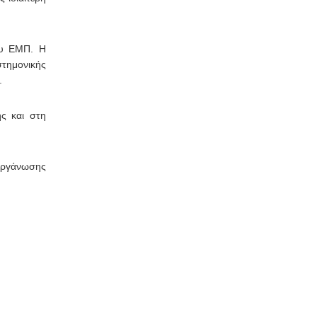
ου ΕΜΠ. Η
στημονικής
.
ς και στη
γάνωσης