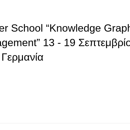
r School “Knowledge Grap
agement” 13 - 19 Σεπτεμβρί
 Γερμανία