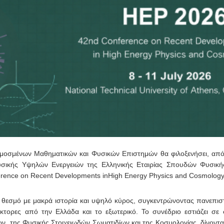
ρμοσμένων Μαθηματικών και Φυσικών Επιστημών θα φιλοξενήσει, απ
Φυσικής Υψηλών Ενεργειών της Ελληνικής Εταιρίας Σπουδών Φυσικ
rence on Recent Developments inHigh Energy Physics and Cosmology
 θεσμό με μακρά ιστορία και υψηλό κύρος, συγκεντρώνοντας πανεπισ
κτορες από την Ελλάδα και το εξωτερικό. Το συνέδριο εστιάζει σε
ών, της Φυσικής Στοιχειωδών Σωματιδίων και της Κοσμολογίας, δίνοντας