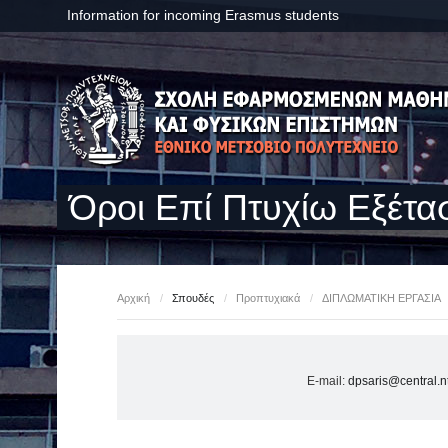
Information for incoming Erasmus students
Όροι Επί Πτυχίω Εξέτα
Αρχική
/
Σπουδές
/
Προπτυχιακά
/
ΔΙΠΛΩΜΑΤΙΚΗ ΕΡΓΑΣΙΑ
E-mail: