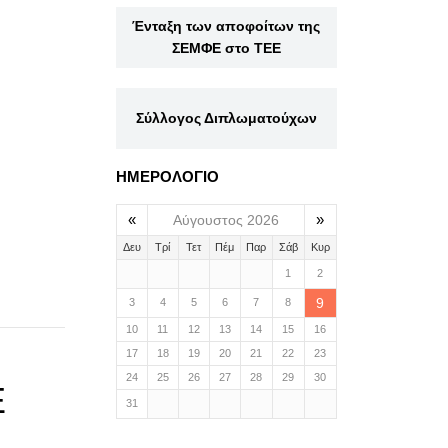
Ένταξη των αποφοίτων της
ΣΕΜΦΕ στο ΤΕΕ
Σύλλογος Διπλωματούχων
ΗΜΕΡΟΛΟΓΙΟ
«
»
Αύγουστος 2026
Δευ
Τρί
Τετ
Πέμ
Παρ
Σάβ
Κυρ
1
2
9
3
4
5
6
7
8
10
11
12
13
14
15
16
17
18
19
20
21
22
23
24
25
26
27
28
29
30
Ε
31