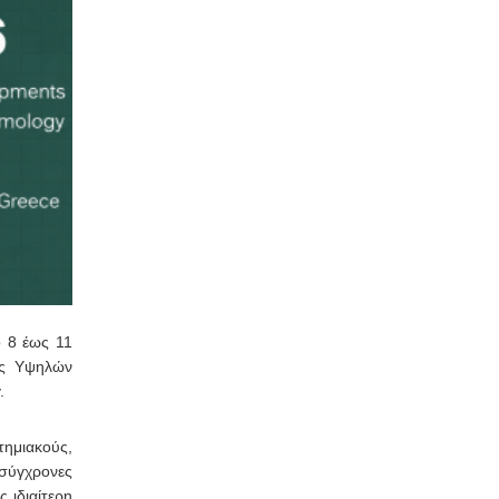
ό 8 έως 11
ής Υψηλών
.
τημιακούς,
 σύγχρονες
 ιδιαίτερη