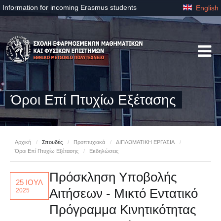
Information for incoming Erasmus students
English
Όροι Επί Πτυχίω Εξέτασης
Αρχική
/
Σπουδές
/
Προπτυχιακά
/
ΔΙΠΛΩΜΑΤΙΚΗ ΕΡΓΑΣΙΑ
/
Όροι Επί Πτυχίω Εξέτασης
/
Εκδηλώσεις
Πρόσκληση Υποβολής
25 ΙΟΥΛ
Αιτήσεων - Μικτό Εντατικό
2025
Πρόγραμμα Κινητικότητας