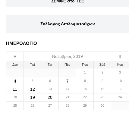
ΣΕΜΦΕ στο ΤΕΕ
Σύλλογος Διπλωματούχων
ΗΜΕΡΟΛΟΓΙΟ
«
»
Νοέμβριος 2019
Δευ
Τρί
Τετ
Πέμ
Παρ
Σάβ
Κυρ
1
2
3
4
7
5
6
8
9
10
11
12
13
14
15
16
17
19
20
18
21
22
23
24
25
26
27
28
29
30