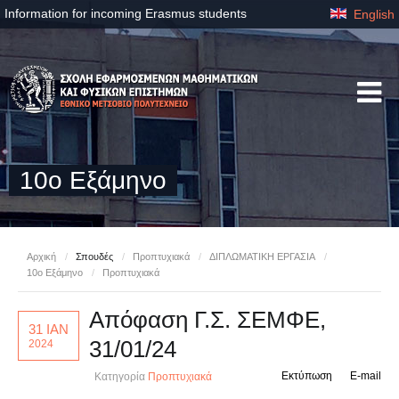
Information for incoming Erasmus students
English
10ο Εξάμηνο
Αρχική
/
Σπουδές
/
Προπτυχιακά
/
ΔΙΠΛΩΜΑΤΙΚΗ ΕΡΓΑΣΙΑ
/
10ο Εξάμηνο
/
Προπτυχιακά
Απόφαση Γ.Σ. ΣΕΜΦΕ,
31 ΙΑΝ
31/01/24
2024
Εκτύπωση
E-mail
Κατηγορία
Προπτυχιακά