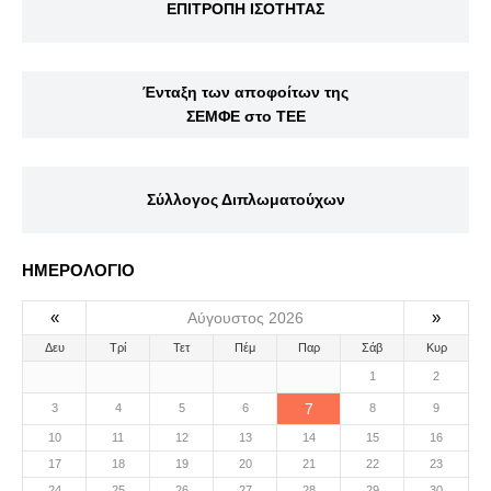
ΕΠΙΤΡΟΠΗ ΙΣΟΤΗΤΑΣ
Ένταξη των αποφοίτων της
ΣΕΜΦΕ στο ΤΕΕ
Σύλλογος Διπλωματούχων
ΗΜΕΡΟΛΟΓΙΟ
«
»
Αύγουστος 2026
Δευ
Τρί
Τετ
Πέμ
Παρ
Σάβ
Κυρ
1
2
7
3
4
5
6
8
9
10
11
12
13
14
15
16
17
18
19
20
21
22
23
24
25
26
27
28
29
30