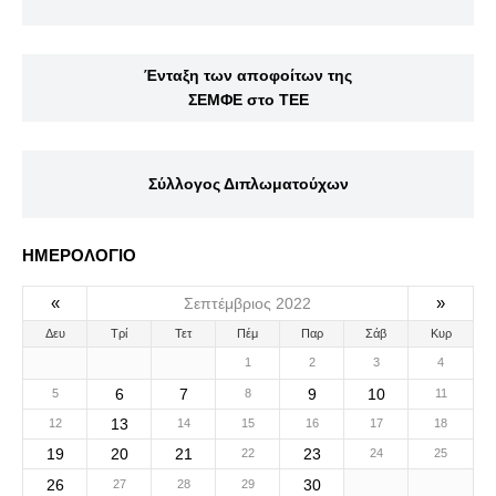
Ένταξη των αποφοίτων της
ΣΕΜΦΕ στο ΤΕΕ
Σύλλογος Διπλωματούχων
ΗΜΕΡΟΛΟΓΙΟ
«
»
Σεπτέμβριος 2022
Δευ
Τρί
Τετ
Πέμ
Παρ
Σάβ
Κυρ
1
2
3
4
6
7
9
10
5
8
11
13
12
14
15
16
17
18
19
20
21
23
22
24
25
26
30
27
28
29