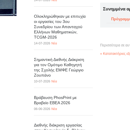
14-07-2026
Νέα
Συνημμένα α
Ολοκληρώθηκαν με επιτυχία
Πρόγραμμ
οι εργασίες του 3ου
Συνεδρίου των Απανταχού
Ελλήνων Μαθηματικών,
TCGM-2026
14-07-2026
Νέα
Περισσότερα σε αυ
« Κατατακτήριες ε
Σημαντική Διεθνής Διάκριση
για τον Ομότιμο Καθηγητή
της Σχολής ΕΜΦΕ Γεώργιο
Ζουπάνο
10-07-2026
Νέα
Βράβευση PhosPrint με
Βραβείο ΕΒΕΑ 2026
06-06-2026
Νέα
Διεθνής διάκριση εργασίας