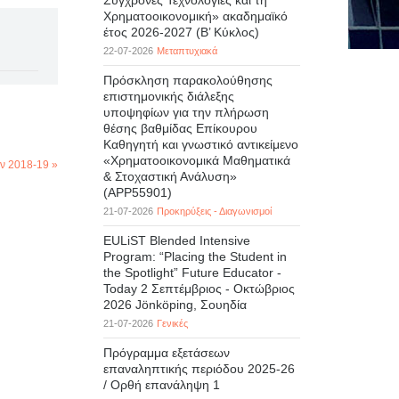
Σύγχρονες Τεχνολογίες και τη
Χρηματοοικονομική» ακαδημαϊκό
έτος 2026-2027 (B’ Kύκλος)
22-07-2026
Μεταπτυχιακά
Πρόσκληση παρακολούθησης
επιστημονικής διάλεξης
υποψηφίων για την πλήρωση
θέσης βαθμίδας Επίκουρου
Καθηγητή και γνωστικό αντικείμενο
«Χρηματοοικονομικά Μαθηματικά
ν 2018-19 »
& Στοχαστική Ανάλυση»
(APP55901)
21-07-2026
Προκηρύξεις - Διαγωνισμοί
EULiST Blended Intensive
Program: “Placing the Student in
the Spotlight” Future Educator -
Today 2 Σεπτέμβριος - Οκτώβριος
2026 Jönköping, Σουηδία
21-07-2026
Γενικές
Πρόγραμμα εξετάσεων
επαναληπτικής περιόδου 2025-26
/ Ορθή επανάληψη 1