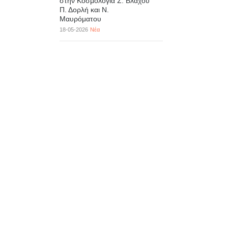
στην Κοσμολογία Σ. Βλάχου
Π. Δορλή και Ν.
Μαυρόματου
18-05-2026
Νέα