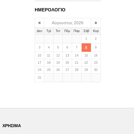
ΗΜΕΡΟΛΟΓΙΟ
«
»
Αύγουστος 2026
Δευ
Τρί
Τετ
Πέμ
Παρ
Σάβ
Κυρ
1
2
8
3
4
5
6
7
9
10
11
12
13
14
15
16
17
18
19
20
21
22
23
24
25
26
27
28
29
30
31
ΧΡΉΣΙΜΑ