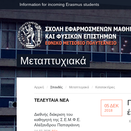
Information for incoming Erasmus students
Μεταπτυχιακά
Αρχική
/
Σπουδές
/
Μεταπτυχιακά
/
Κατατακτήριες
ΤΕΛΕΥΤΑΙΑ ΝΕΑ
Π
05 ΔΕΚ
έ
2018
Διεθνής διάκριση του
καθηγητή της Σ.Ε.Μ.Φ.Ε.
Κ
Αλέξανδρου Παπαγιάννη