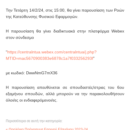
Την Τετάρτη 14/2/24, στις 15:00, θα γίνει παρουσίαση των Ροών
της Κατεύθυνσης Φυσικού Εφαρμογών.
Η παρουσίαση θα γίνει διαδικτυακά στην πλατφόρμα Webex
στον σύνδεσμο
“
https://centralntua.webex.com/centralntua/j.php?
MTID=mac5670900383e6878c1a7f033256293f
”
με κωδικό: DwwNmG7mX36
Η παρουσίαση απευθύνεται σε σπουδαστές/στριες του 6ου
εξαμήνου σπουδών, αλλά μπορούν να την παρακολουθήσουν
όλοι/ες οι ενδιαφερόμενοι/ες.
Περισσότερα σε αυτή την κατηγορία:
« Ωρολόγιο Πρόγραμμα Εαρινού Εξαμήνου 2023-24