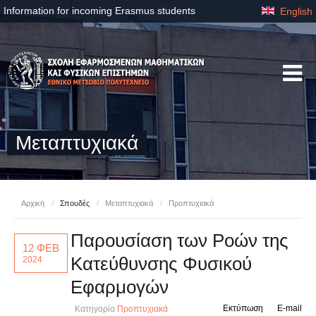
Information for incoming Erasmus students
English
Μεταπτυχιακά
Αρχική
/
Σπουδές
/
Μεταπτυχιακά
/
Προπτυχιακά
Παρουσίαση των Ροών της
12 ΦΕΒ
Κατεύθυνσης Φυσικού
2024
Εφαρμογών
Εκτύπωση
E-mail
Κατηγορία
Προπτυχιακά