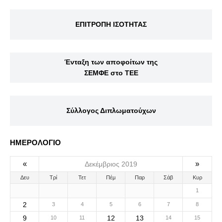
ΕΠΙΤΡΟΠΗ ΙΣΟΤΗΤΑΣ
Ένταξη των αποφοίτων της
ΣΕΜΦΕ στο ΤΕΕ
Σύλλογος Διπλωματούχων
ΗΜΕΡΟΛΟΓΙΟ
«
»
Δεκέμβριος 2019
Δευ
Τρί
Τετ
Πέμ
Παρ
Σάβ
Κυρ
1
2
3
4
5
6
7
8
9
12
13
10
11
14
15